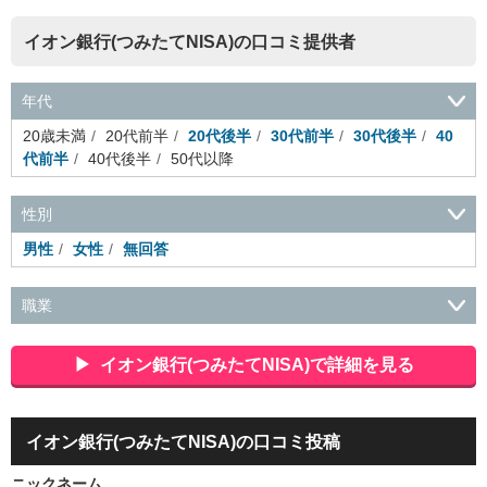
イオン銀行(つみたてNISA)の口コミ提供者
年代
20歳未満
20代前半
20代後半
30代前半
30代後半
40
代前半
40代後半
50代以降
性別
男性
女性
無回答
職業
会社役員・経営者
事務・財務・会計・経理
秘書・受付
ス
ポーツ関連
広告・マスコミ
接客・小売・流通・外食・食
イオン銀行(つみたてNISA)で詳細を見る
品
アミューズメント・エンターテイメント・ゲーム関連
美
容・エステ・リラクゼーション
旅行・ホテル・航空・ブライ
ダル・葬祭
メディア職
クリエイティブ・デザイン・映像・
イオン銀行(つみたてNISA)の口コミ投稿
音響
芸能・イベント・コンパニオン
ITエンジニア（システ
ム開発・SE・インフラ）
エンジニア（機械・電気・電子・半
ニックネーム