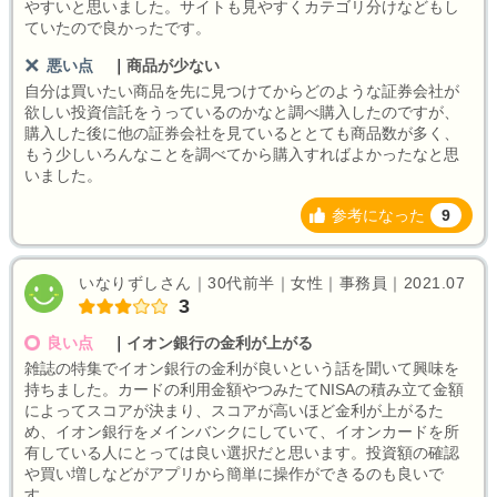
やすいと思いました。サイトも見やすくカテゴリ分けなどもし
ていたので良かったです。
悪い点
｜
商品が少ない
自分は買いたい商品を先に見つけてからどのような証券会社が
欲しい投資信託をうっているのかなと調べ購入したのですが、
購入した後に他の証券会社を見ているととても商品数が多く、
もう少しいろんなことを調べてから購入すればよかったなと思
いました。
参考になった
9
いなりずしさん｜30代前半｜女性｜事務員｜2021.07
3
良い点
｜
イオン銀行の金利が上がる
雑誌の特集でイオン銀行の金利が良いという話を聞いて興味を
持ちました。カードの利用金額やつみたてNISAの積み立て金額
によってスコアが決まり、スコアが高いほど金利が上がるた
め、イオン銀行をメインバンクにしていて、イオンカードを所
有している人にとっては良い選択だと思います。投資額の確認
や買い増しなどがアプリから簡単に操作ができるのも良いで
す。