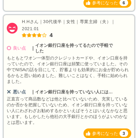
参考になった
6
H.Hさん｜30代後半｜女性｜専業主婦（夫）｜
2021.01
4
イオン銀行口座を持ってるたので手軽で
良い点
｜
した
もともとワオン一体型のクレジットカードや、イオン口座を持
っていたので、イオン銀行口座は頻繁に使っていました。その
中でNISAの話を目にして、貯蓄よりも効果的にお金が貯められ
るかもと思い始めました。難しいことはなく、手軽に始められ
ました。
悪い点
｜
イオン銀行口座を持っていない人には…
正直言って商品数などは他と比べていないため、充実している
のか否かを把握していないため、イオン銀行口座を持っていな
い人にわざわざお勧めするかといえばそうとはいえなかなと思
います。もしかしたら他社の大手銀行とかのほうがよいのかな
とは思います。
参考になった
3