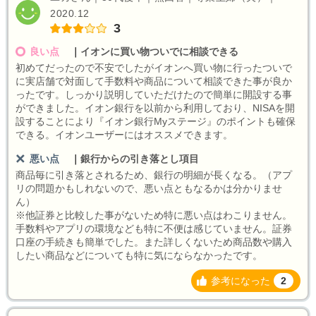
2020.12
3
良い点
｜
イオンに買い物ついでに相談できる
初めてだったので不安でしたがイオンへ買い物に行ったついで
に実店舗で対面して手数料や商品について相談できた事が良か
ったです。しっかり説明していただけたので簡単に開設する事
ができました。イオン銀行を以前から利用しており、NISAを開
設することにより『イオン銀行Myステージ』のポイントも確保
できる。イオンユーザーにはオススメできます。
悪い点
｜
銀行からの引き落とし項目
商品毎に引き落とされるため、銀行の明細が長くなる。（アプ
リの問題かもしれないので、悪い点ともなるかは分かりませ
ん）
※他証券と比較した事がないため特に悪い点はわこりません。
手数料やアプリの環境なども特に不便は感じていません。証券
口座の手続きも簡単でした。また詳しくないため商品数や購入
したい商品などについても特に気にならなかったです。
参考になった
2