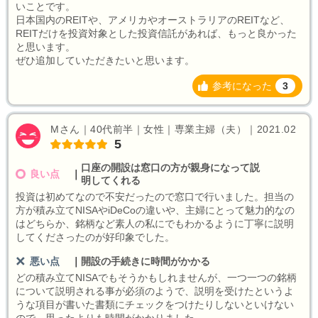
いことです。
日本国内のREITや、アメリカやオーストラリアのREITなど、
REITだけを投資対象とした投資信託があれば、もっと良かった
と思います。
ぜひ追加していただきたいと思います。
参考になった
3
Mさん｜40代前半｜女性｜専業主婦（夫）｜2021.02
5
口座の開設は窓口の方が親身になって説
良い点
｜
明してくれる
投資は初めてなので不安だったので窓口で行いました。担当の
方が積み立てNISAやiDeCoの違いや、主婦にとって魅力的なの
はどちらか、銘柄など素人の私にでもわかるように丁寧に説明
してくださったのが好印象でした。
悪い点
｜
開設の手続きに時間がかかる
どの積み立てNISAでもそうかもしれませんが、一つ一つの銘柄
について説明される事が必須のようで、説明を受けたというよ
うな項目が書いた書類にチェックをつけたりしないといけない