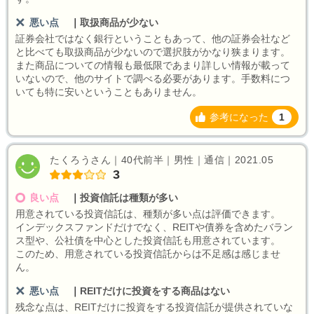
悪い点
｜
取扱商品が少ない
証券会社ではなく銀行ということもあって、他の証券会社など
と比べても取扱商品が少ないので選択肢がかなり狭まります。
また商品についての情報も最低限であまり詳しい情報が載って
いないので、他のサイトで調べる必要があります。手数料につ
いても特に安いということもありません。
参考になった
1
たくろうさん｜40代前半｜男性｜通信｜2021.05
3
良い点
｜
投資信託は種類が多い
用意されている投資信託は、種類が多い点は評価できます。
インデックスファンドだけでなく、REITや債券を含めたバラン
ス型や、公社債を中心とした投資信託も用意されています。
このため、用意されている投資信託からは不足感は感じませ
ん。
悪い点
｜
REITだけに投資をする商品はない
残念な点は、REITだけに投資をする投資信託が提供されていな