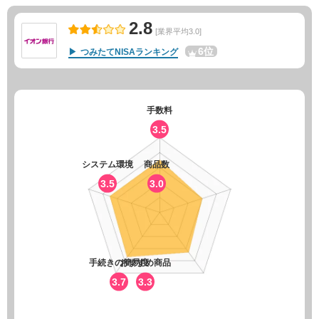
2.8
[業界平均3.0]
6位
つみたてNISAランキング
手数料
3.5
システム環境
商品数
3.5
3.0
手続きの簡易度
おすすめ商品
3.7
3.3