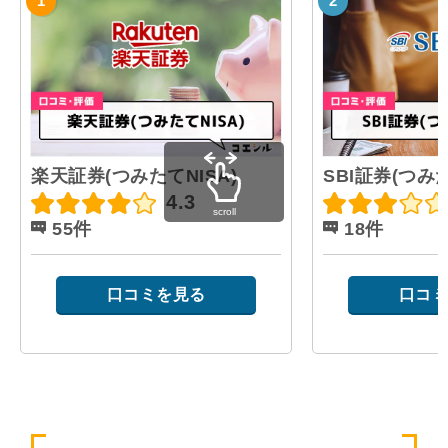
楽天証券(つみたてNISA)
SBI証券(つみた
4.3
scroll
55件
18件
口コミを見る
口コミ