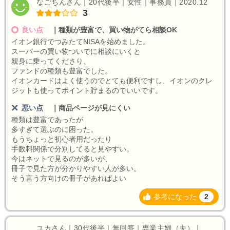
なごちんさん｜20代後半｜女性｜事務員｜2020.12
3
良い点
｜
種類が豊富で、買い物がてら相談OK
イオン銀行でつみたてNISAを始めました。
スーパーの買い物ついでに相談にいくと
親身に乗ってくださり、
ファンドの種類も豊富でした。
イオンカードはよく使うのでとても便利ですし、イオンのクレ
ジットも使ってポイント貯まるのでいいです。
悪い点
｜
商品ページが見にくい
種類は豊富であったが
多すぎて選ぶのに困った。
もうちょっと初心者用だったり
手数料関係で分別してると見やすい。
今はネットで見るのが多いが、
冊子で見た方が分かりやすい人が多い。
そう言う方向けの冊子があればよい
参考になった
2
ユカさん｜30代後半｜無回答｜専業主婦（夫）｜