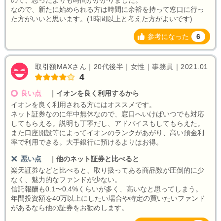
ので、思ったよりも時間がかかりました。
なので、新たに始められる方は時間に余裕を持って窓口に行っ
た方がいいと思います。(1時間以上と考えた方がよいです)
参考になった
6
取引額MAXさん｜20代後半｜女性｜事務員｜2021.01
4
良い点
｜
イオンを良く利用するから
イオンを良く利用される方にはオススメです。
ネット証券なのに年中無休なので、窓口へいけばいつでも対応
してもらえる。説明も丁寧だし、アドバイスもしてもらえた。
また口座開設等によってイオンのランクがあがり、高い預金利
率で利用できる。大手銀行に預けるよりはお得。
悪い点
｜
他のネット証券と比べると
楽天証券などと比べると、取り扱ってある商品数が圧倒的に少
なく、魅力的なファンドが少ない。
信託報酬も0.1〜0.4%くらいが多く、高いなと思ってしまう。
年間投資額を40万以上にしたい場合や特定の買いたいファンド
があるなら他の証券をお勧めします。