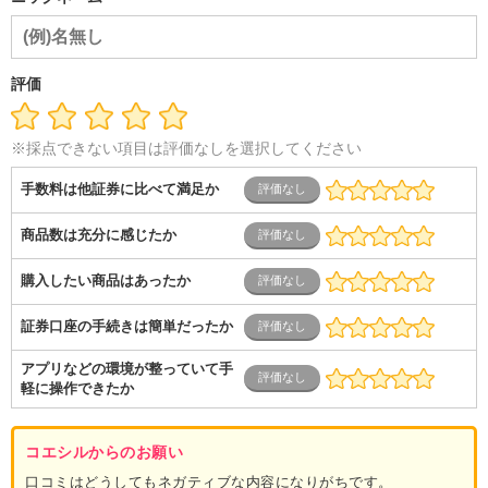
導体・制御）
警備・交通・建築・土木技術職
医療・福祉・
介護
その他
教育・公務員
学生
自営業・フリーラン
ス
士業・コンサルティング
金融・商社
不動産・保険・サ
ービス
コールセンター
マーケティング・企画
製造業
評価
専業主婦（夫）
営業
※採点できない項目は評価なしを選択してください
手数料は他証券に比べて満足か
商品数は充分に感じたか
購入したい商品はあったか
証券口座の手続きは簡単だったか
アプリなどの環境が整っていて手
軽に操作できたか
コエシルからのお願い
口コミはどうしてもネガティブな内容になりがちです。