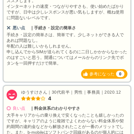
ススメします。
インターネットの速度・つながりやすさも、使い始めたばかり
ですが、日中は少しレスポンスが悪い気もしますが、概ね使用
に問題ないレベルです。
悪い点
｜
手続き・設定の簡単さ
手続き・設定の簡単さは、簡単です。少しネットができる人で
あれば問題なし。
年配の人は難しいかもしれません。
申し込んでからSIMが送られてくるのに二日しかかからなかった
のはすごいと思う。開通についてはメールからのリンク先でボ
タンを一回押すだけで簡単。
参考になった
0
ゆうすけさん｜30代前半｜男性｜事務員｜2020.12
4
良い点
｜
料金体系のわかりやすさ
大手キャリアからの乗り換えで安くなったことも嬉しかったの
ですが、キャリアのように複雑でよくわからない料金体系や契
約期間の違約金などから解放されたことが一番のメリットでし
た。また、b-mobileはソフトバンク回線があるのが個人的には