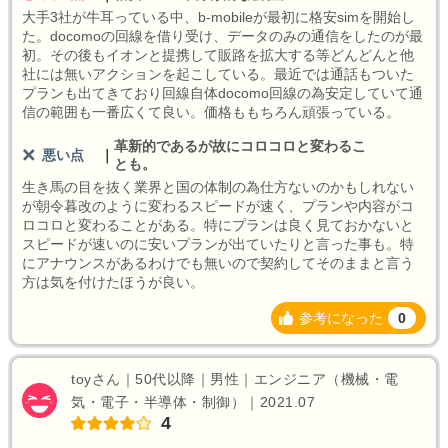
大手3社が牛耳っている中、b-mobileが最初に格安simを開始し
た。docomoの回線を借り受け、データのみの通信をしたのが最
初。その後もイオンと提携して販路を拡大する等どんどんと他
社には無いアクションを起こしている。最近では通話もついた
プランも出てきており回線自体docomo回線の為安定していて通
信の範囲も一番広くて良い。価格ももちろん頑張っている。
革新的であるが故にコロコロと変わるこ
悪い点
｜
とも。
生き馬の目を抜く業界と国の体制の為仕方ないのかもしれない
が朝令暮改のように変わるスピードが速く、プランや内容がコ
ロコロと変わることがある。特にプランは良く見ておかないと
スピードが速いのに安いプランが出ていたりと言った事も。特
にアナウンスがあるわけでも無いので契約してそのままと言う
方は気を付けたほうが良い。
参考になった
0
toyさん｜50代以降｜男性｜エンジニア（機械・電
気・電子・半導体・制御）｜2021.07
4