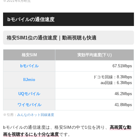
※2021年5月時点
bモバイルの通信速度
格安SIM1位の通信速度｜動画視聴も快適
格安SIM
実効平均速度(下り)
bモバイル
67.51Mbps
ドコモ回線：8.3Mbps
IIJmio
au回線：6.3Mbps
UQモバイル
46.2Mbps
ワイモバイル
41.8Mbps
※引用：
みんなのネット回線速度
bモバイルの通信速度は、格安SIMの中で1位を誇り、
高画質な動
画を視聴するにも十分な速度
です。