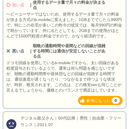
使用するデータ量で月々の料金が決まる
良い点
｜
点
ヘビーユーザーではないため、使用するデータ量で月々の料金
が決まる方式のb-mobileに変えました。1GBまででしたら990円
で、特にこの在宅が多いこの昨今の状況では、毎月990円の料金
で助かっています。外に出たとしても、2GBまでの使用がほと
んどで1500円程度の料金ですので、かなり経済的です。
朝晩の通勤時間や昼間などの回線が混雑
悪い点
｜
する時間には通信が安定しないことがあ
る点
ドコモ回線を使用しているb-mobileですから、太い回線がある
程度貸与されているようで、通常は何ら問題を感じないです
が、朝晩の通勤時間帯や昼休憩などの回線が混雑する時間で
は、通信速度が遅くなったり、つながるまで待つような状況
が、時折、散見されます。この点は、どの格安simも同じことが
言えるでしょうから、価格とのバランスで満足はしています。
参考になった
0
デジタル親父さん｜50代以降｜男性｜自由業・フリー
ランス｜2021.07