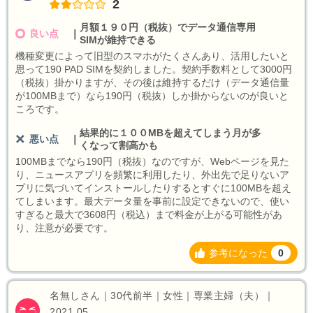
2
月額１９０円（税抜）でデータ通信専用
良い点
｜
SIMが維持できる
機種変更によって旧型のスマホがたくさんあり、活用したいと
思って190 PAD SIMを契約しました。契約手数料として3000円
（税抜）掛かりますが、その後は維持するだけ（データ通信量
が100MBまで）なら190円（税抜）しか掛からないのが良いと
ころです。
結果的に１００MBを超えてしまう月が多
悪い点
｜
くなって割高かも
100MBまでなら190円（税抜）なのですが、Webページを見た
り、ニュースアプリを頻繁に利用したり、外出先で足りないア
プリに気づいてインストールしたりするとすぐに100MBを超え
てしまいます。最大データ量を事前に設定できないので、使い
すぎると最大で3608円（税込）まで料金が上がる可能性があ
り、注意が必要です。
参考になった
0
名無しさん｜30代前半｜女性｜専業主婦（夫）｜
2021.05