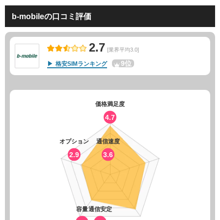
b-mobileの口コミ評価
2.7
[業界平均3.0]
9位
格安SIMランキング
価格満足度
4.7
オプション
通信速度
2.9
3.6
容量
通信安定