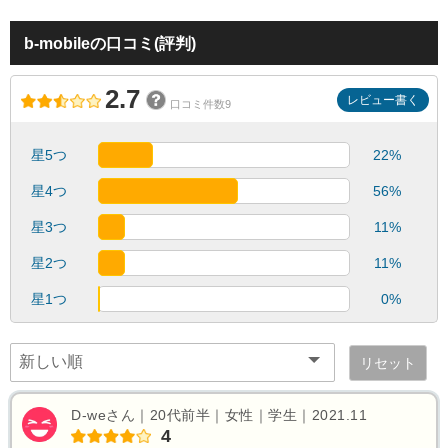
b-mobileの口コミ(評判)
2.7
レビュー書く
口コミ件数9
星5つ
22%
星4つ
56%
星3つ
11%
星2つ
11%
星1つ
0%
リセット
D-weさん｜20代前半｜女性｜学生｜2021.11
4