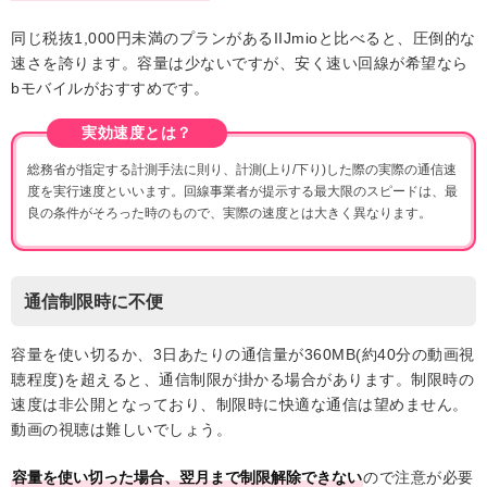
同じ税抜1,000円未満のプランがあるIIJmioと比べると、圧倒的な
速さを誇ります。容量は少ないですが、安く速い回線が希望なら
bモバイルがおすすめです。
実効速度とは？
総務省が指定する計測手法に則り、計測(上り/下り)した際の実際の通信速
度を実行速度といいます。回線事業者が提示する最大限のスピードは、最
良の条件がそろった時のもので、実際の速度とは大きく異なります。
通信制限時に不便
容量を使い切るか、3日あたりの通信量が360MB(約40分の動画視
聴程度)を超えると、通信制限が掛かる場合があります。制限時の
速度は非公開となっており、制限時に快適な通信は望めません。
動画の視聴は難しいでしょう。
容量を使い切った場合、翌月まで制限解除できない
ので注意が必要