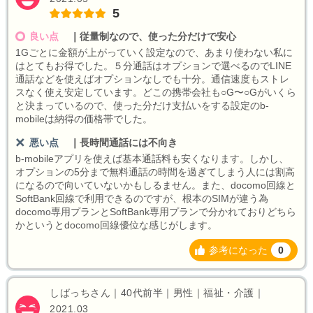
5
良い点
｜
従量制なので、使った分だけで安心
1Gごとに金額が上がっていく設定なので、あまり使わない私に
はとてもお得でした。５分通話はオプションで選べるのでLINE
通話などを使えばオプションなしでも十分。通信速度もストレ
スなく使え安定しています。どこの携帯会社も○G〜○Gがいくら
と決まっているので、使った分だけ支払いをする設定のb-
mobileは納得の価格帯でした。
悪い点
｜
長時間通話には不向き
b-mobileアプリを使えば基本通話料も安くなります。しかし、
オプションの5分まで無料通話の時間を過ぎてしまう人には割高
になるので向いていないかもしるません。また、docomo回線と
SoftBank回線で利用できるのですが、根本のSIMが違う為
docomo専用プランとSoftBank専用プランで分かれておりどちら
かというとdocomo回線優位な感じがします。
参考になった
0
しばっちさん｜40代前半｜男性｜福祉・介護｜
2021.03