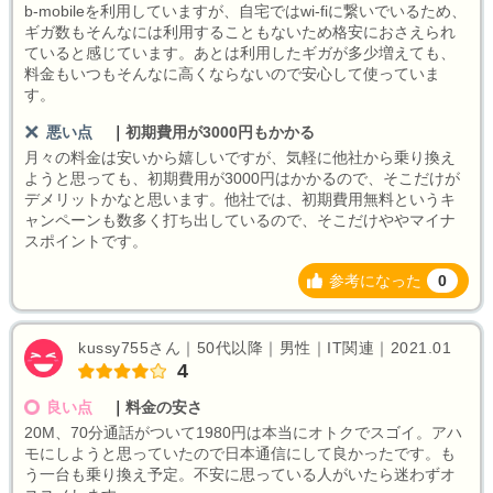
b-mobileを利用していますが、自宅ではwi-fiに繋いでいるため、
ギガ数もそんなには利用することもないため格安におさえられ
ていると感じています。あとは利用したギガが多少増えても、
料金もいつもそんなに高くならないので安心して使っていま
す。
悪い点
｜
初期費用が3000円もかかる
月々の料金は安いから嬉しいですが、気軽に他社から乗り換え
ようと思っても、初期費用が3000円はかかるので、そこだけが
デメリットかなと思います。他社では、初期費用無料というキ
ャンペーンも数多く打ち出しているので、そこだけややマイナ
スポイントです。
参考になった
0
kussy755さん｜50代以降｜男性｜IT関連｜2021.01
4
良い点
｜
料金の安さ
20M、70分通話がついて1980円は本当にオトクでスゴイ。アハ
モにしようと思っていたので日本通信にして良かったです。も
う一台も乗り換え予定。不安に思っている人がいたら迷わずオ