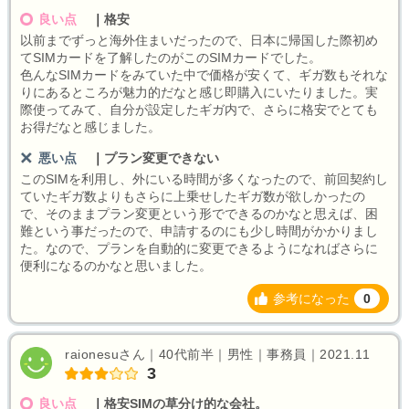
良い点
｜
格安
以前までずっと海外住まいだったので、日本に帰国した際初め
てSIMカードを了解したのがこのSIMカードでした。
色んなSIMカードをみていた中で価格が安くて、ギガ数もそれな
りにあるところが魅力的だなと感じ即購入にいたりました。実
際使ってみて、自分が設定したギガ内で、さらに格安でとても
お得だなと感じました。
悪い点
｜
プラン変更できない
このSIMを利用し、外にいる時間が多くなったので、前回契約し
ていたギガ数よりもさらに上乗せしたギガ数が欲しかったの
で、そのままプラン変更という形でできるのかなと思えば、困
難という事だったので、申請するのにも少し時間がかかりまし
た。なので、プランを自動的に変更できるようになればさらに
便利になるのかなと思いました。
参考になった
0
raionesuさん｜40代前半｜男性｜事務員｜2021.11
3
良い点
｜
格安SIMの草分け的な会社。