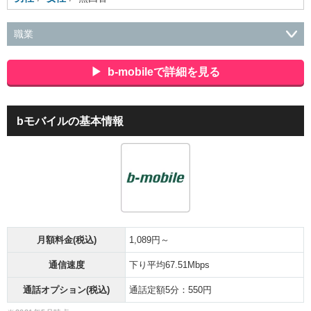
職業
会社役員・経営者
事務・財務・会計・経理
秘書・受付
ス
ポーツ関連
広告・マスコミ
接客・小売・流通・外食・食
b-mobileで詳細を見る
品
アミューズメント・エンターテイメント・ゲーム関連
美
容・エステ・リラクゼーション
旅行・ホテル・航空・ブライ
ダル・葬祭
メディア職
クリエイティブ・デザイン・映像・
bモバイルの基本情報
音響
芸能・イベント・コンパニオン
ITエンジニア（システ
ム開発・SE・インフラ）
エンジニア（機械・電気・電子・半
導体・制御）
警備・交通・建築・土木技術職
医療・福祉・
介護
その他
教育・公務員
学生
自営業・フリーラン
ス
士業・コンサルティング
金融・商社
不動産・保険・サ
ービス
コールセンター
マーケティング・企画
製造業
専業主婦（夫）
営業
月額料金(税込)
1,089円～
通信速度
下り平均67.51Mbps
通話オプション(税込)
通話定額5分：550円