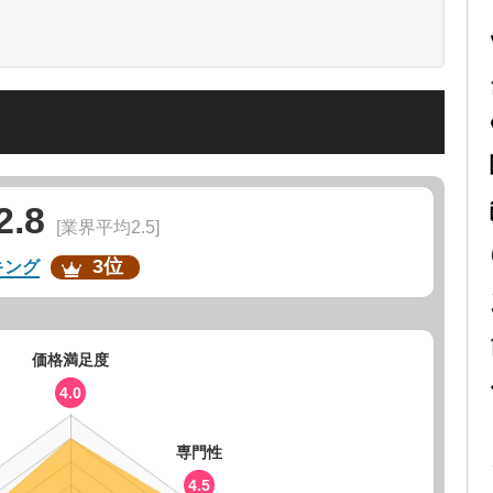
2.8
[業界平均2.5]
3位
キング
価格満足度
4.0
専門性
4.5