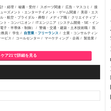
計・経理
秘書・受付
スポーツ関連
広告・マスコミ
接
ューズメント・エンターテイメント・ゲーム関連
美容・エス
ル・航空・ブライダル・葬祭
メディア職
クリエイティブ・
ント・コンパニオン
ITエンジニア（システム開発・SE・イン
電子・半導体・制御）
警備・交通・建築・土木技術職
医
公務員
学生
自営業・フリーランス
士業・コンサルティン
サービス
コールセンター
マーケティング・企画
製造業
ケア21で詳細を見る