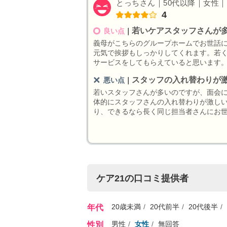
とっちさん｜50代以降｜女性｜自
4
若いケアスタッフさんが
良い点
｜
義母がこちらのグループホームでお世話
元気で挨拶もしっかりしてくれます。若
サービスをしてもらえていると思います
スタッフの入れ替わりが
悪い点
｜
若いスタッフさんが多いのですが、面会
体的にスタッフさんの入れ替わりが激し
り、できるなら長く同じ担当者さんにお
ケア21の口コミ提供者
20歳未満
20代前半
20代後半
年代
男性
女性
無回答
性別