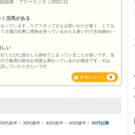
由業・フリーランス｜2022.12
多く活気がある
になっています。ケアスタッフさんは若いかたが多く、とても
くて介護の仕事に情熱を持っているかたも多いのできめ細かい
。
激しい
に行くたびに誰かしら辞めてしまっていることが多いです。全
いので義母の担当も何度も変わっているのが残念です。やは
世話していただきたいです。
参考になった
0
30代前半
30代後半
40代前半
40代後半
50代以降