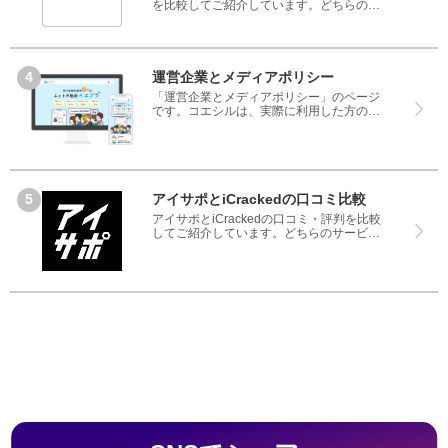
を比較してご紹介しています。どちらのサ
ービスも実際を利用した方の評判ですの
で、良いところと悪いところどちらも見
て、iPhone修理工房とiCrackedのどちらを
使うのか参考にしてください。
運営企業とメディアポリシー
「運営企業とメディアポリシー」のページ
です。コエシルは、実際に利用した方の口
コミや評判のみを掲載し、みんなの口コミ
をベースにランキングや評判の比較を掲載
しているサイトです。良い口コミだけでは
なく、悪い口コミもしっかり掲載している
ので、サービスや商品選びにお役立てくだ
さい。
アイサポとiCrackedの口コミ比較
アイサポとiCrackedの口コミ・評判を比較
してご紹介しています。どちらのサービス
も実際を利用した方の評判ですので、良い
ところと悪いところどちらも見て、アイサ
ポとiCrackedのどちらを使うのか参考にし
てください。