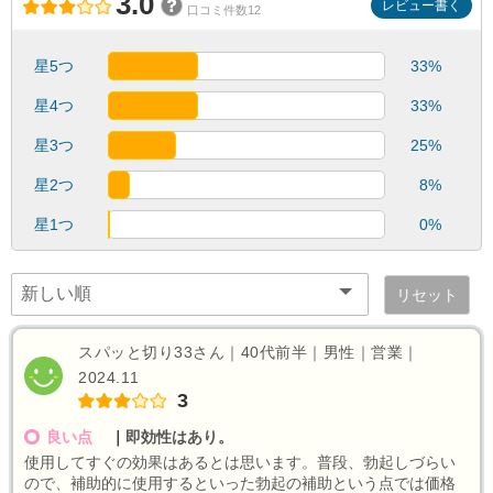
3.0
レビュー書く
口コミ件数12
星5つ
33%
星4つ
33%
星3つ
25%
星2つ
8%
星1つ
0%
リセット
スパッと切り33さん｜40代前半｜男性｜営業｜
2024.11
3
良い点
｜
即効性はあり。
使用してすぐの効果はあるとは思います。普段、勃起しづらい
ので、補助的に使用するといった勃起の補助という点では価格