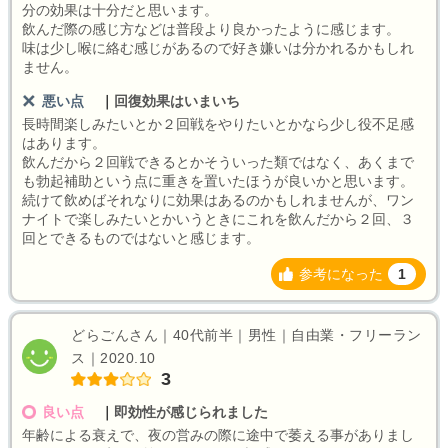
分の効果は十分だと思います。
飲んだ際の感じ方などは普段より良かったように感じます。
味は少し喉に絡む感じがあるので好き嫌いは分かれるかもしれ
ません。
悪い点
｜
回復効果はいまいち
長時間楽しみたいとか２回戦をやりたいとかなら少し役不足感
はあります。
飲んだから２回戦できるとかそういった類ではなく、あくまで
も勃起補助という点に重きを置いたほうが良いかと思います。
続けて飲めばそれなりに効果はあるのかもしれませんが、ワン
ナイトで楽しみたいとかいうときにこれを飲んだから２回、３
回とできるものではないと感じます。
参考になった
1
どらごんさん｜40代前半｜男性｜自由業・フリーラン
ス｜2020.10
3
良い点
｜
即効性が感じられました
年齢による衰えで、夜の営みの際に途中で萎える事がありまし