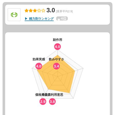
3.0
[業界平均2.9]
4位
精力剤ランキング
副作用
4.0
効果実感
飲みやすさ
4.0
3.4
価格満足度
今後の利用意思
2.9
3.8