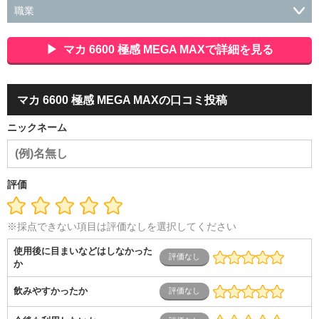
職業
会社役員・経営者
事務・財務・会計・経理
秘書・受付
ス
ポーツ関連
広告・マスコミ
接客・小売・流通・外食・食
マカ 6600 極感 MEGA MAXで詳細を見る
品
アミューズメント・エンターテイメント・ゲーム関連
美
容・エステ・リラクゼーション
旅行・ホテル・航空・ブライ
ダル・葬祭
メディア職
クリエイティブ・デザイン・映像・
マカ 6600 極感 MEGA MAXの口コミ投稿
音響
芸能・イベント・コンパニオン
ITエンジニア（システ
ム開発・SE・インフラ）
エンジニア（機械・電気・電子・半
ニックネーム
導体・制御）
警備・交通・建築・土木技術職
医療・福祉・
介護
その他
教育・公務員
学生
自営業・フリーラン
ス
士業・コンサルティング
金融・商社
不動産・保険・サ
ービス
コールセンター
マーケティング・企画
製造業
評価
専業主婦（夫）
営業
※採点できない項目は評価なしを選択してください
使用後に目まいなどはしなかった
か
飲みやすかったか