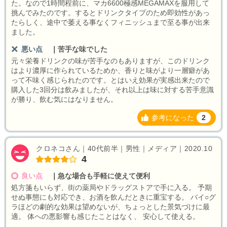
た。なので1時間程前に、マカ6600極感MEGAMAXを服用して
挑んでみたのです。するとドリンクタイプのため即効性があっ
たらしく、途中で萎える事なくフィニッシュまで至る事が出来
ました。
悪い点
｜
苦手な味でした
元々栄養ドリンクの味が苦手なのもありますが、このドリンク
はより濃厚に作られているためか、香りと味がより一層癖があ
って不味く感じられたのです。とはいえ効果が実感出来たので
購入した3回分は飲みましたが、それ以上は味に対する苦手意識
が勝り、飲む気にはなりません。
参考になった
2
クロネコさん｜40代前半｜男性｜メディア｜2020.10
4
良い点
｜
急な場合も手軽に使えて便利
処方箋もいらず、街の薬局やドラッグストアで手に入る。 予期
せぬ事態にも対応でき、お酒を飲んだときに重宝する。 バイ○グ
ラほどの劇的な効果は望めないが、ちょっとした景気づけに最
適。 体への悪影響も感じたことはなく、 安心して使える。