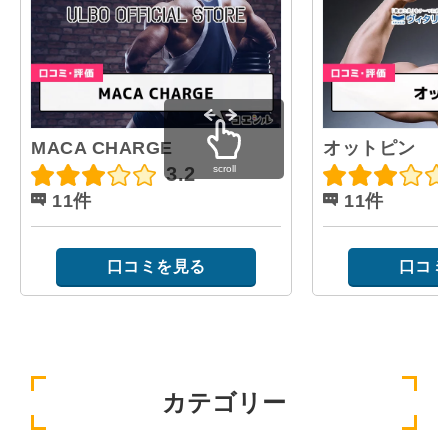
MACA CHARGE
オットピン
scroll
3.2
11件
11件
口コミを見る
口コミ
カテゴリー