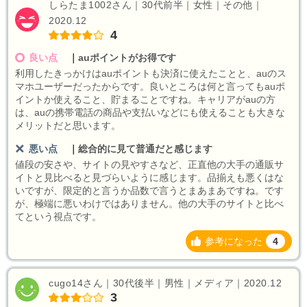
しらたま1002さん｜30代前半｜女性｜その他｜
2020.12
4
良い点
｜
auポイントがお得です
利用したきっかけはauポイントも決済に使えたことと、auのス
マホユーザーだったからです。良いところは何と言ってもauポ
イントか使えること、貯まることですね。キャリアがauの方
は、auの携帯電話の商品や支払いなどにも使えることも大きな
メリットだと思います。
悪い点
｜
総合的に見て普通だと感じます
値段の安さや、サイトの見やすさなど、正直他の大手の通販サ
イトと見比べると見づらいように感じます。品揃えも悪くはな
いですが、限定的と言うか品数で言うとまあまあですね。です
が、極端に悪いわけではありません。他の大手のサイトと比べ
てという視点です。
参考になった
4
cugo14さん｜30代後半｜男性｜メディア｜2020.12
3