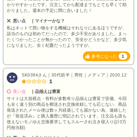
かりやすかったです。注文してから配達までもとても早くて助
かりました。週末の予定に間に合いました！
悪い点
｜
マイナーかな？
私はネットで買い物をする機械はそれなりにあるほうですが、
該当のものは初めてだったので、多少不安がありました。まっ
たくつかったことが無かったので、安全かどうかなど、多少気
になりました。全く杞憂だったようですが。
参考になった
1
SK0394さん｜30代前半｜男性｜メディア｜2020.12
1
良い点
｜
品揃えは豊富
サイトは大規模点・有料が多数有り品揃えは豊富で安価。今回
も全く違う別の商品を郵送され交換依頼しても応じない、商品
発送されたメール便は数ヶ月経過しても届かない為、連絡した
が『発送済み』と購入履歴に明記されています。注文品も誰も
使えないモノゆえ交換要求してもスルーされ泣き寝入り(計3万
円相当額)