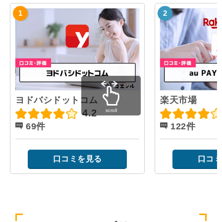
ヨドバシドットコム
楽天市場
scroll
4.2
69件
122件
口コミを見る
口コミ