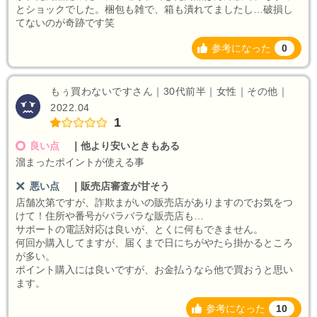
とショックでした。梱包も雑で、箱も潰れてましたし…破損し
てないのが奇跡です笑
参考になった
0
もぅ買わないですさん｜30代前半｜女性｜その他｜
2022.04
1
良い点
｜
他より安いときもある
溜まったポイントが使える事
悪い点
｜
販売店審査が甘そう
店舗次第ですが、詐欺まがいの販売店がありますのでお気をつ
けて！住所や番号がバラバラな販売店も…
サポートの電話対応は良いが、とくに何もできません。
何回か購入してますが、届くまで日にちがやたら掛かるところ
が多い。
ポイント購入には良いですが、お金払うなら他で買おうと思い
ます。
参考になった
10