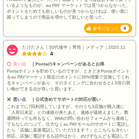
いるようなものが、au PAY マーケットでは見つからなかった。
ポイントをためても欲しいものが見つからなければ、使い道に
困ってしまうので商品を増やして欲しいと思った。
参考になった
4
たけださん｜30代後半｜男性｜メディア｜2020.11
4
良い点
｜
Pontaのキャンペーンがあるとお得
Pontaポイントを貯めているのですが、ときどきPontaポイント
をau PAYマーケット限定のポイントに50%増量で交換してくれ
るキャンペーンがあり、そのタイミングに合わせると1.5倍の買
い物ができる点が良いと思います。
悪い点
｜
公式含めてサポートの対応が悪い
これまでに7回利用していますが、そのうち3店舗が購入後に
「入荷日未定」との連絡が来たあと、連絡が途絶えました。数
週間待っても何もなく、Webの問い合わせフォームから連絡し
てもなしのつぶて。仕方なくau PAYモールのサポートに電話し
たら「店舗に直接電話していただけます？」とこちらも冷たい
対応。店舗に電話するも話中ばかり。めげずなんども電話して