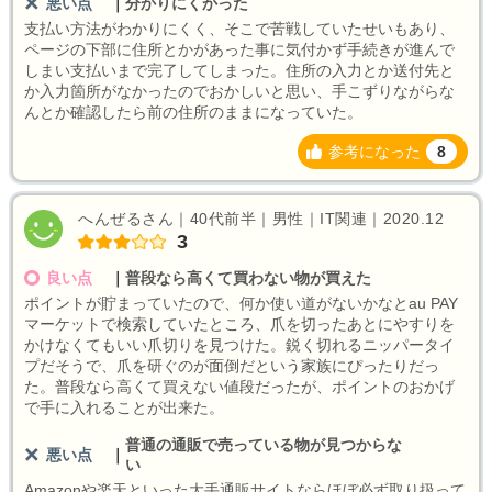
悪い点
｜
分かりにくかった
支払い方法がわかりにくく、そこで苦戦していたせいもあり、
ページの下部に住所とかがあった事に気付かず手続きが進んで
しまい支払いまで完了してしまった。住所の入力とか送付先と
か入力箇所がなかったのでおかしいと思い、手こずりながらな
んとか確認したら前の住所のままになっていた。
参考になった
8
へんぜるさん｜40代前半｜男性｜IT関連｜2020.12
3
良い点
｜
普段なら高くて買わない物が買えた
ポイントが貯まっていたので、何か使い道がないかなとau PAY
マーケットで検索していたところ、爪を切ったあとにやすりを
かけなくてもいい爪切りを見つけた。鋭く切れるニッパータイ
プだそうで、爪を研ぐのが面倒だという家族にぴったりだっ
た。普段なら高くて買えない値段だったが、ポイントのおかげ
で手に入れることが出来た。
普通の通販で売っている物が見つからな
悪い点
｜
い
Amazonや楽天といった大手通販サイトならほぼ必ず取り扱って