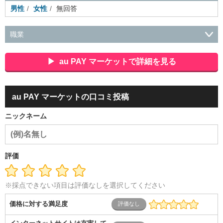
男性
女性
無回答
職業
会社役員・経営者
事務・財務・会計・経理
秘書・受付
ス
ポーツ関連
広告・マスコミ
接客・小売・流通・外食・食
au PAY マーケットで詳細を見る
品
アミューズメント・エンターテイメント・ゲーム関連
美
容・エステ・リラクゼーション
旅行・ホテル・航空・ブライ
ダル・葬祭
メディア職
クリエイティブ・デザイン・映像・
au PAY マーケットの口コミ投稿
音響
芸能・イベント・コンパニオン
ITエンジニア（システ
ム開発・SE・インフラ）
エンジニア（機械・電気・電子・半
ニックネーム
導体・制御）
警備・交通・建築・土木技術職
医療・福祉・
介護
その他
教育・公務員
学生
自営業・フリーラン
ス
士業・コンサルティング
金融・商社
不動産・保険・サ
ービス
コールセンター
マーケティング・企画
製造業
評価
専業主婦（夫）
営業
※採点できない項目は評価なしを選択してください
価格に対する満足度