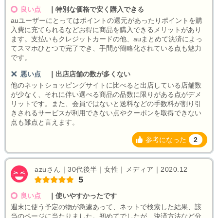
良い点
｜
特別な価格で安く購入できる
auユーザーにとってはポイントの還元があったりポイントを購
入費に充てられるなどお得に商品を購入できるメリットがあり
ます。支払いもクレジットカードの他、auまとめて決済によっ
てスマホひとつで完了でき、手間が簡略化されている点も魅力
です。
悪い点
｜
出店店舗の数が多くない
他のネットショッピングサイトに比べると出店している店舗数
が少なく、それに伴い選べる商品の品数に限りがある点がデメ
リットです。また、会員ではないと送料などの手数料が割り引
きされるサービスが利用できない点やクーポンを取得できない
点も難点と言えます。
参考になった
2
azuさん｜30代後半｜女性｜メディア｜2020.12
5
良い点
｜
使いやすかったです
週末に使う予定の物が急遽あって、ネットで検索した結果、該
当のページに当たりました。初めてでしたが、決済方法など分