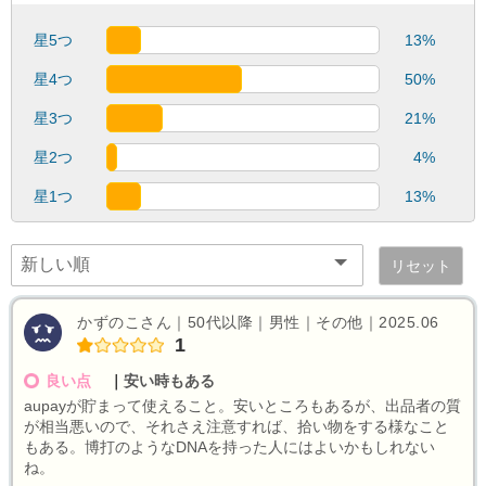
星5つ
13%
星4つ
50%
星3つ
21%
星2つ
4%
星1つ
13%
リセット
かずのこさん｜50代以降｜男性｜その他｜2025.06
1
良い点
｜
安い時もある
aupayが貯まって使えること。安いところもあるが、出品者の質
が相当悪いので、それさえ注意すれば、拾い物をする様なこと
もある。博打のようなDNAを持った人にはよいかもしれない
ね。