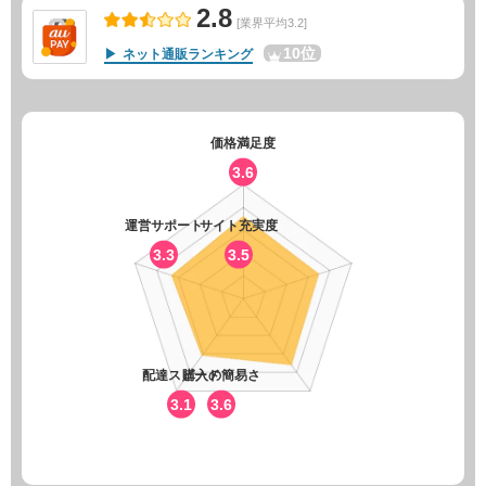
2.8
[業界平均3.2]
10位
ネット通販ランキング
価格満足度
3.6
運営サポート
サイト充実度
3.3
3.5
配達スピード
購入の簡易さ
3.1
3.6