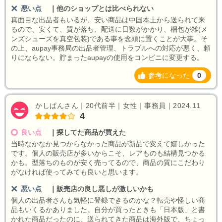
悪い点
｜
他のショップとは比べられない
真面目な出品者もいるが、安い商品は中国本土から送られて来
るので、安くて、質が落ち、配送に日数がかかり、梱包が雑(メ
ンズシューズを真空包装)である事を念頭に置くことが大事。そ
の上、aupay事務局の出品者管理、トラブルへの対応が悪く、頼
りにならない。貯まったaupayの使用をコンビニに変更する。
参考になった
0
かしぱんさん｜20代前半｜女性｜事務員｜2024.11
4
良い点
｜
探してた商品が買えた
当時なかなか見つからなかった商品が新品で変えて嬉しかった
です。個人の販売店が多いからこそ、レアものも結構見つかる
かも。型落ちのものが安く売ってるので、商品の質にこだわり
がなければ使ってみても良いと思います。
悪い点
｜
販売店の良し悪しが激しいかも
個人の出品者さんも気軽に登録できるのかな？転売や怪しい商
品もいくるかありました。自分が買ったときも「日本版」と書
かれた商品だったのに、送られてきた商品は海外版で、ちょっ