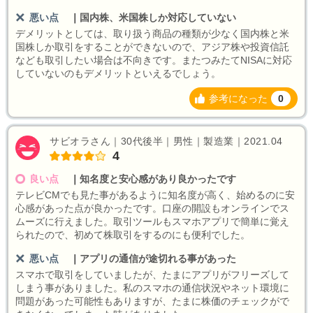
悪い点
｜
国内株、米国株しか対応していない
デメリットとしては、取り扱う商品の種類が少なく国内株と米
国株しか取引をすることができないので、アジア株や投資信託
なども取引したい場合は不向きです。またつみたてNISAに対応
していないのもデメリットといえるでしょう。
参考になった
0
サビオラさん｜30代後半｜男性｜製造業｜2021.04
4
良い点
｜
知名度と安心感があり良かったです
テレビCMでも見た事があるように知名度が高く、始めるのに安
心感があった点が良かったです。口座の開設もオンラインでス
ムーズに行えました。取引ツールもスマホアプリで簡単に覚え
られたので、初めて株取引をするのにも便利でした。
悪い点
｜
アプリの通信が途切れる事があった
スマホで取引をしていましたが、たまにアプリがフリーズして
しまう事がありました。私のスマホの通信状況やネット環境に
問題があった可能性もありますが、たまに株価のチェックがで