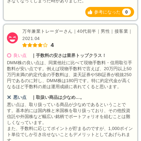
きなくなってしまった時がありました。
参考になった
0
万年兼業トレーダーさん｜40代前半｜男性｜接客業｜
2021.04
4
良い点
｜
手数料の安さは業界トップクラス！
DMM株の良い点は、同業他社に比べて現物手数料・信用取引手
数料が安い点です。例えば現物手数料で言えば、20万円以上50
万円未満の約定代金の手数料は、楽天証券やSBI証券が税抜250
円であるのに対し、DMM株は180円です。特に約定代金が高く
なるほど手数料の差は運用成績に表れてくると思います。
悪い点
｜
取扱い商品は少なめ…。
悪い点は、取り扱っている商品が少なめであるということで
す。基本的には国内株と米国株を取り扱っており、その他投資
信託や外国株など幅広い銘柄でポートフォリオを組むことは難
しくなっています。
また、手数料に応じてポイントが貯まるのですが、1,000ポイン
ト単位でしか引き出せないこともデメリットとしてあげられま
す。