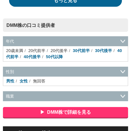
もっと見る
DMM株の口コミ提供者
年代
20歳未満
20代前半
20代後半
30代前半
30代後半
40
代前半
40代後半
50代以降
性別
男性
女性
無回答
職業
会社役員・経営者
事務・財務・会計・経理
秘書・受付
ス
ポーツ関連
広告・マスコミ
接客・小売・流通・外食・食
DMM株で詳細を見る
品
アミューズメント・エンターテイメント・ゲーム関連
美
容・エステ・リラクゼーション
旅行・ホテル・航空・ブライ
ダル・葬祭
メディア職
クリエイティブ・デザイン・映像・