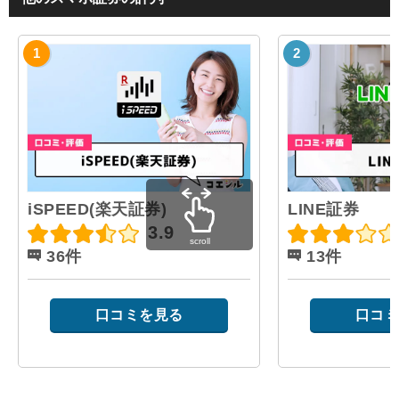
iSPEED(楽天証券)
LINE証券
3.9
scroll
36件
13件
口コミを見る
口コミ