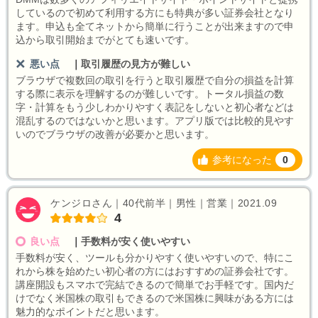
しているので初めて利用する方にも特典が多い証券会社となり
ます。申込も全てネットから簡単に行うことが出来ますので申
込から取引開始までがとても速いです。
悪い点
｜
取引履歴の見方が難しい
ブラウザで複数回の取引を行うと取引履歴で自分の損益を計算
する際に表示を理解するのが難しいです。トータル損益の数
字・計算をもう少しわかりやすく表記をしないと初心者などは
混乱するのではないかと思います。アプリ版では比較的見やす
いのでブラウザの改善が必要かと思います。
参考になった
0
ケンジロさん｜40代前半｜男性｜営業｜2021.09
4
良い点
｜
手数料が安く使いやすい
手数料が安く、ツールも分かりやすく使いやすいので、特にこ
れから株を始めたい初心者の方にはおすすめの証券会社です。
講座開設もスマホで完結できるので簡単でお手軽です。国内だ
けでなく米国株の取引もできるので米国株に興味がある方には
魅力的なポイントだと思います。