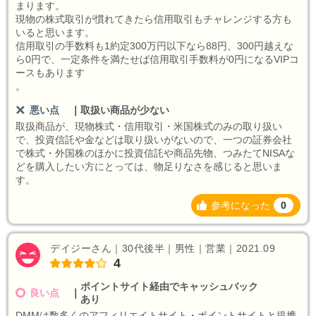
まります。
現物の株式取引が慣れてきたら信用取引もチャレンジする方も
いると思います。
信用取引の手数料も1約定300万円以下なら88円、300円越えな
ら0円で、一定条件を満たせば信用取引手数料が0円になるVIPコ
ースもあります
。
悪い点
｜
取扱い商品が少ない
取扱商品が、現物株式・信用取引・米国株式のみの取り扱い
で、投資信託や金などは取り扱いがないので、一つの証券会社
で株式・外国株のほかに投資信託や商品先物、つみたてNISAな
どを購入したい方にとっては、物足りなさを感じると思いま
す。
参考になった
0
デイジーさん｜30代後半｜男性｜営業｜2021.09
4
ポイントサイト経由でキャッシュバック
良い点
｜
あり
DMMは数多くのアフィリエイトサイト・ポイントサイトと提携