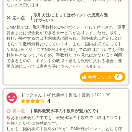
ないかと思います。
取引方法によってはポイントの恩恵を受
悪い点
｜
けづらい？
DMM株では、取引手数料の1%がポイントとして付与され、運用
資金または現金化ができるサービスがあります。ただ、取引手
数料が発生するのは国内株式に限られ、国外株式は約定代金に
よらず手数料無料となっています。また、国内株式であっても
NISA口座・ジュニアNISA口座を利用しての取引についても手数
料無料となっているため、手数料だけを見ればかなり安く利用
できるものの、ポイントの取得・運用も視野に入れる場合、運
用方法によっては恩恵を受けづらいかもしれません。
参考になった
0
ドックさん｜40代前半｜男性｜営業｜2021.09
4
良い点
｜
業界最安水準の手数料が魅力的です
数ある証券会社の中でも、最安水準の手数料で、取引のコスト
を抑えたい方にお勧めです。
しかも、国内株式手数料の1％が「DMM株ポイント」として貯