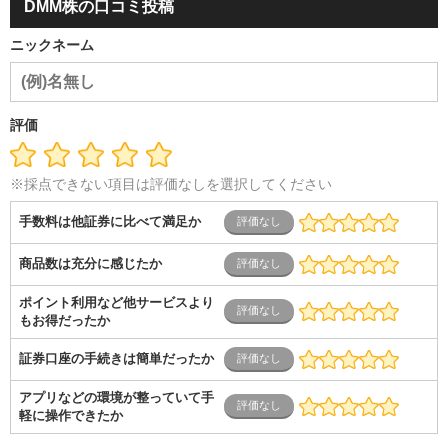
DMM株の口コミ投稿
音響
芸能・イベント・コンパニオン
ITエンジニア（システ
ム開発・SE・インフラ）
エンジニア（機械・電気・電子・半
ニックネーム
導体・制御）
警備・交通・建築・土木技術職
医療・福祉・
介護
その他
教育・公務員
学生
自営業・フリーラン
ス
士業・コンサルティング
金融・商社
不動産・保険・サ
ービス
コールセンター
マーケティング・企画
製造業
評価
専業主婦（夫）
営業
※採点できない項目は評価なしを選択してください
手数料は他証券に比べて満足か
商品数は充分に感じたか
ポイント利用など他サービスより
もお得だったか
証券口座の手続きは簡単だったか
アプリなどの環境が整っていて手
軽に操作できたか