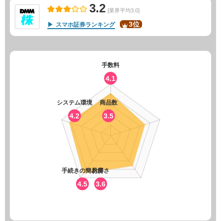
3.2
[業界平均3.0]
3位
スマホ証券ランキング
手数料
4.1
システム環境
商品数
4.2
3.5
手続きの簡易度
お得さ
4.5
3.6