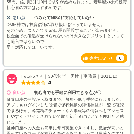
55円、信用取引は0円で取引が始められます。若年層の株式投資
初心者の方にはおすすめです。
悪い点
｜
つみたてNISAに対応していない
DMM株では投資信託の取り扱いを行っていません。
そのため、つみたてNISA口座も開設することが出来ません。
税金面での優遇が受けられないのは大きなデメリットといって
も過言ではないので
早く対応してほしいです。
参考になった
0
hetakoさん｜30代後半｜男性｜事務員｜2021.10
4
良い点
｜
初心者でも手軽に利用できる点が〇
証券口座の開設から取引まで、敷居が低く手軽に行えました。
アプリもログインした段階で保有銘柄の評価損益が一覧で確認
できるほか、各銘柄のチャートや四季報等の情報へもアクセス
しやすくデザインされていて取引初心者にはとても便利だと感
じました。
証券口座への入金も簡単に即日実施できますし、敷居が高いと
思っているユーザが株取引を始めるにあたっては最適なのでは