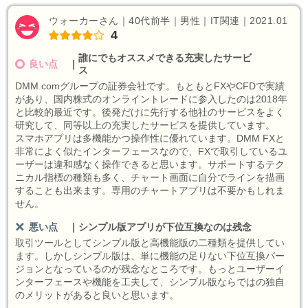
ウォーカーさん｜40代前半｜男性｜IT関連｜2021.01
4
誰にでもオススメできる充実したサービ
良い点
｜
ス
DMM.comグループの証券会社です。もともとFXやCFDで実績
があり、国内株式のオンライントレードに参入したのは2018年
と比較的最近です。後発だけに先行する他社のサービスをよく
研究して、同等以上の充実したサービスを提供しています。
スマホアプリは多機能かつ操作性に優れています。DMM FXと
非常によく似たインターフェースなので、FXで取引しているユ
ーザーは違和感なく操作できると思います。サポートするテク
ニカル指標の種類も多く、チャート画面に自分でラインを描画
することも出来ます。専用のチャートアプリは不要かもしれま
せん。
悪い点
｜
シンプル版アプリが下位互換なのは残念
取引ツールとしてシンプル版と高機能版の二種類を提供してい
ます。しかしシンプル版は、単に機能の足りない下位互換バー
ジョンとなっているのが残念なところです。もっとユーザーイ
ンターフェースや機能を工夫して、シンプル版ならではの独自
のメリットがあると良いと思います。