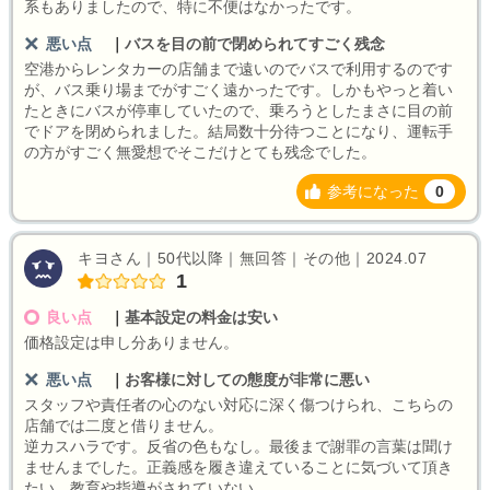
系もありましたので、特に不便はなかったです。
悪い点
｜
バスを目の前で閉められてすごく残念
空港からレンタカーの店舗まで遠いのでバスで利用するのです
が、バス乗り場までがすごく遠かったです。しかもやっと着い
たときにバスが停車していたので、乗ろうとしたまさに目の前
でドアを閉められました。結局数十分待つことになり、運転手
の方がすごく無愛想でそこだけとても残念でした。
参考になった
0
キヨさん｜50代以降｜無回答｜その他｜2024.07
1
良い点
｜
基本設定の料金は安い
価格設定は申し分ありません。
悪い点
｜
お客様に対しての態度が非常に悪い
スタッフや責任者の心のない対応に深く傷つけられ、こちらの
店舗では二度と借りません。
逆カスハラです。反省の色もなし。最後まで謝罪の言葉は聞け
ませんまでした。正義感を履き違えていることに気づいて頂き
たい。教育や指導がされていない。