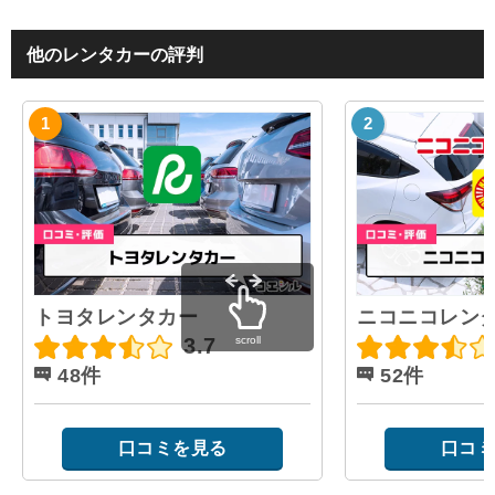
他のレンタカーの評判
トヨタレンタカー
ニコニコレン
scroll
3.7
48件
52件
口コミを見る
口コミ