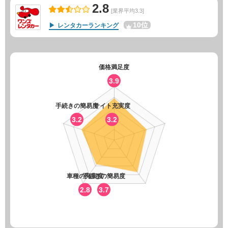
2.8
[業界平均3.3]
10位
レンタカーランキング
価格満足度
3.9
手続きの簡易度
サイト充実度
3.2
3.2
車種の充実度
手続きの簡易度
2.8
3.7