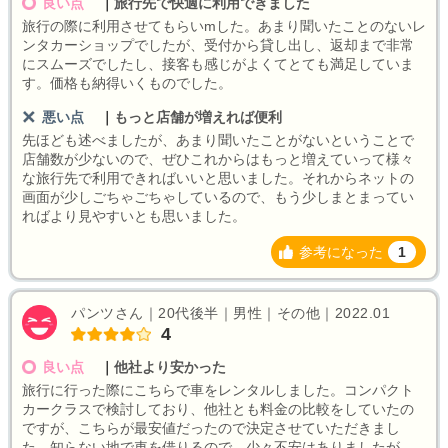
良い点
｜
旅行先で快適に利用できました
旅行の際に利用させてもらいmした。あまり聞いたことのないレ
ンタカーショップでしたが、受付から貸し出し、返却まで非常
にスムーズでしたし、接客も感じがよくてとても満足していま
す。価格も納得いくものでした。
悪い点
｜
もっと店舗が増えれば便利
先ほども述べましたが、あまり聞いたことがないということで
店舗数が少ないので、ぜひこれからはもっと増えていって様々
な旅行先で利用できればいいと思いました。それからネットの
画面が少しごちゃごちゃしているので、もう少しまとまってい
ればより見やすいとも思いました。
参考になった
1
パンツさん｜20代後半｜男性｜その他｜2022.01
4
良い点
｜
他社より安かった
旅行に行った際にこちらで車をレンタルしました。コンパクト
カークラスで検討しており、他社とも料金の比較をしていたの
ですが、こちらが最安値だったので決定させていただきまし
た。知らない地で車を借りるので、少々不安はありましたが、