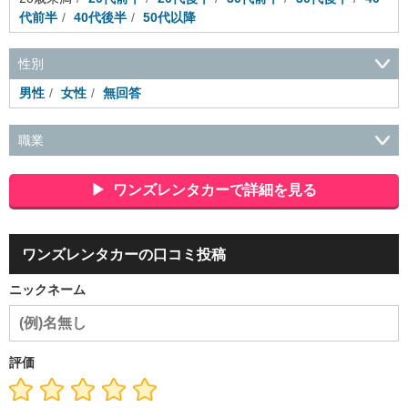
代前半
40代後半
50代以降
性別
男性
女性
無回答
職業
会社役員・経営者
事務・財務・会計・経理
秘書・受付
ス
ポーツ関連
広告・マスコミ
接客・小売・流通・外食・食
ワンズレンタカーで詳細を見る
品
アミューズメント・エンターテイメント・ゲーム関連
美
容・エステ・リラクゼーション
旅行・ホテル・航空・ブライ
ダル・葬祭
メディア職
クリエイティブ・デザイン・映像・
ワンズレンタカーの口コミ投稿
音響
芸能・イベント・コンパニオン
ITエンジニア（システ
ム開発・SE・インフラ）
エンジニア（機械・電気・電子・半
ニックネーム
導体・制御）
警備・交通・建築・土木技術職
医療・福祉・
介護
その他
教育・公務員
学生
自営業・フリーラン
ス
士業・コンサルティング
金融・商社
不動産・保険・サ
ービス
コールセンター
マーケティング・企画
製造業
評価
専業主婦（夫）
営業