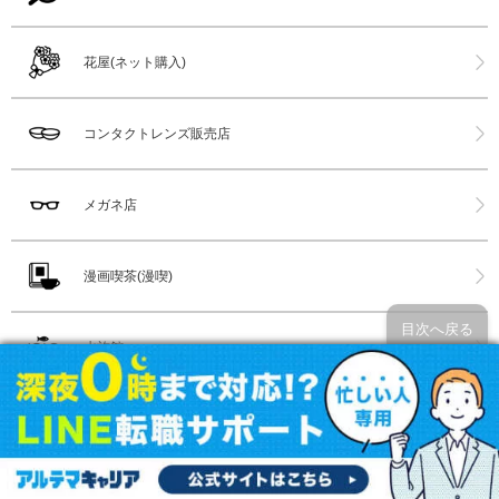
花屋(ネット購入)
コンタクトレンズ販売店
メガネ店
漫画喫茶(漫喫)
目次へ戻る
水族館
ホットヨガ
スポーツクラブ