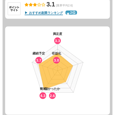
3.1
[業界平均2.6]
2位
おすすめ副業ランキング
満足度
3.3
継続予定
収益化
3.7
3.0
簡単
儲かったか
4.3
2.6