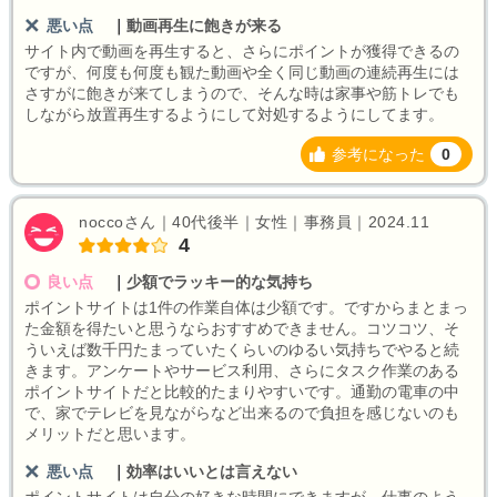
悪い点
｜
動画再生に飽きが来る
サイト内で動画を再生すると、さらにポイントが獲得できるの
ですが、何度も何度も観た動画や全く同じ動画の連続再生には
さすがに飽きが来てしまうので、そんな時は家事や筋トレでも
しながら放置再生するようにして対処するようにしてます。
参考になった
0
noccoさん｜40代後半｜女性｜事務員｜2024.11
4
良い点
｜
少額でラッキー的な気持ち
ポイントサイトは1件の作業自体は少額です。ですからまとまっ
た金額を得たいと思うならおすすめできません。コツコツ、そ
ういえば数千円たまっていたくらいのゆるい気持ちでやると続
きます。アンケートやサービス利用、さらにタスク作業のある
ポイントサイトだと比較的たまりやすいです。通勤の電車の中
で、家でテレビを見ながらなど出来るので負担を感じないのも
メリットだと思います。
悪い点
｜
効率はいいとは言えない