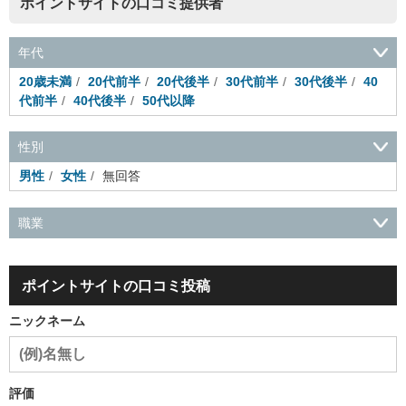
ポイントサイトの口コミ提供者
年代
20歳未満
20代前半
20代後半
30代前半
30代後半
40
代前半
40代後半
50代以降
性別
男性
女性
無回答
職業
会社役員・経営者
事務・財務・会計・経理
秘書・受付
ス
ポーツ関連
広告・マスコミ
接客・小売・流通・外食・食
ポイントサイトの口コミ投稿
品
アミューズメント・エンターテイメント・ゲーム関連
美
容・エステ・リラクゼーション
旅行・ホテル・航空・ブライ
ニックネーム
ダル・葬祭
メディア職
クリエイティブ・デザイン・映像・
音響
芸能・イベント・コンパニオン
ITエンジニア（システ
ム開発・SE・インフラ）
エンジニア（機械・電気・電子・半
導体・制御）
警備・交通・建築・土木技術職
医療・福祉・
評価
介護
その他
教育・公務員
学生
自営業・フリーラン