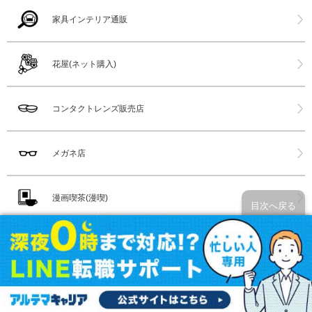
家具インテリア通販
花屋(ネット購入)
コンタクトレンズ販売店
メガネ店
漫画喫茶(漫喫)
目次へ戻る
水族館
ホットヨガ