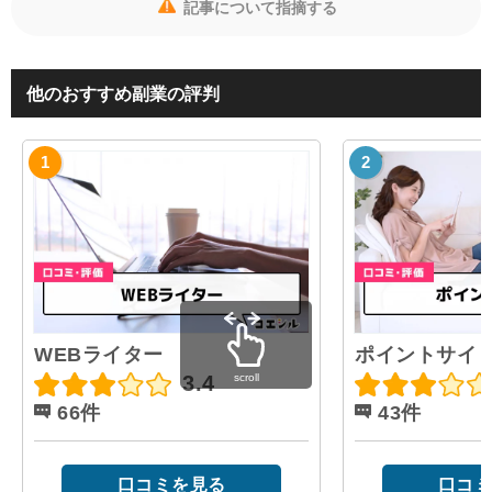
記事について指摘する
他のおすすめ副業の評判
WEBライター
ポイントサイ
scroll
3.4
66件
43件
口コミを見る
口コミ