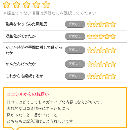
ス
士業・コンサルティング
金融・商社
不動産・保険・サ
ービス
コールセンター
マーケティング・企画
製造業
※採点できない項目は評価なしを選択してください
専業主婦（夫）
営業
副業をやってみた満足度
収益化ができたか
かけた時間や手間に対して儲かっ
たか
かんたんだったか
これからも継続するか
コエシルからのお願い
口コミはどうしてもネガティブな内容になりがちです。
客観的な口コミ情報にするためにも
良かったこと、悪かったこと
どちらもご記入頂けるとうれしいです