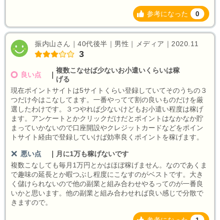
参考になった
0
振内山さん｜40代後半｜男性｜メディア｜2020.11
3
複数こなせば少ないお小遣いくらいは稼
良い点
｜
げる
現在ポイントサイトは5サイトくらい登録していてそのうちの３
つだけ今はこなしてます。一番やってて割の良いものだけを厳
選したわけです。３つやれば少ないけどもお小遣い程度は稼げ
ます。アンケートとかクリックだけだとポイントはなかなか貯
まっていかないので口座開設やクレジットカードなどをポイン
トサイト経由で登録していけば効率良くポイントを稼げます。
悪い点
｜
月に1万も稼げないです
複数こなしても毎月1万円とかはほぼ稼げません。なのであくま
で趣味の延長とか暇つぶし程度にこなすのがベストです。大き
く儲けられないので他の副業と組み合わせやるってのが一番良
いかと思います。他の副業と組み合わせれば良い感じで分散で
きますので。