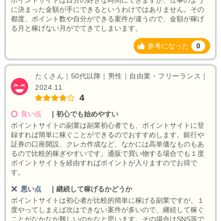
ポイントサイトは自分の好きな時間にできますが、仕事のよう
に決まった金額が手にできるというわけではありません。その
都度、ポイント数や自分ができる案件が違うので、金額が稼げ
る月と稼げない月がでてきてしまいます。
参考になった
0
たくさん｜50代以降｜男性｜自由業・フリーランス｜
2024.11
4
良い点
｜
初心でも始めやすい
ポイントサイトの副業は副業初心者でも、ポイントサイトに登
録すれば簡単に稼ぐことができるのでおすすめします。銀行や
証券の口座開設、クレカ作成など、なかには高単価なものもあ
るので比較的稼ぎやすいです。通販で買い物する場合でも１度
ポイントサイトを経由すればポイントが入りますのでお得で
す。
悪い点
｜
継続して稼げるかどうか
ポイントサイトは初心者が比較的簡単に稼げる副業ですが、１
度やってしまえば次はできない案件が多いので、継続して稼ぐ
ことがなかなか難しいのかなと思います。その場合はSNS等で