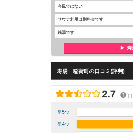
今風ではない
サウナ利用は別料金です
銭湯です
寿
寿湯 稲荷町の口コミ(評判)
2.7
口
星5つ
星4つ