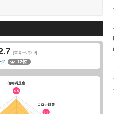
2.7
[業界平均2.9]
12位
ング
価格満足度
4.5
コロナ対策
3.3