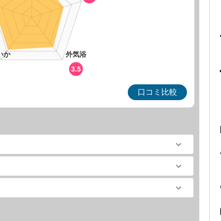
いか
外気浴
3.5
口コミ比較