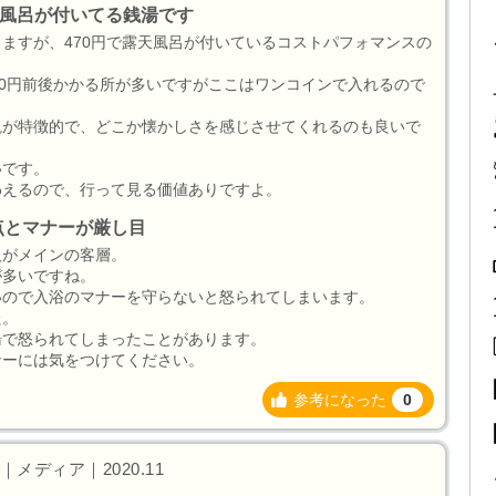
天風呂が付いてる銭湯です
ますが、470円で露天風呂が付いているコストパフォマンスの
000円前後かかる所が多いですがここはワンコインで入れるので
観が特徴的で、どこか懐かしさを感じさせてくれるのも良いで
いです。
わえるので、行って見る価値ありですよ。
点とマナーが厳し目
人がメインの客層。
が多いですね。
いので入浴のマナーを守らないと怒られてしまいます。
た。
湯で怒られてしまったことがあります。
ナーには気をつけてください。
参考になった
0
メディア｜2020.11