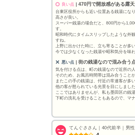
470円で開放感がある露
良い点
｜
台東区役所からも近い位置ある銭湯になり
高さが良い。
スーパー銭湯の場合だと、800円から1,
す。
昭和時代にタイムスリップしたような外
すね。
上野に出かけた時に、立ち寄ることが多
今では少なくなった銭湯や昭和気分を味
街の銭湯なので混み合う
悪い点
｜
気を付ける点は、町の銭湯なので近所の
そのため、お風呂時間帯は混み合うこと
またこの手の銭湯は、付近の常連客が多
他の客が怒られている光景を目にしまし
ここではありませんが、私も墨田区の銭
下町の洗礼を受けることもあるので、マ
てんぐささん｜40代前半｜男性｜
4