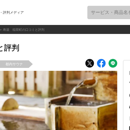
・評判メディア
寿湯 稲荷町の口コミと評判
と評判
都内サウナ