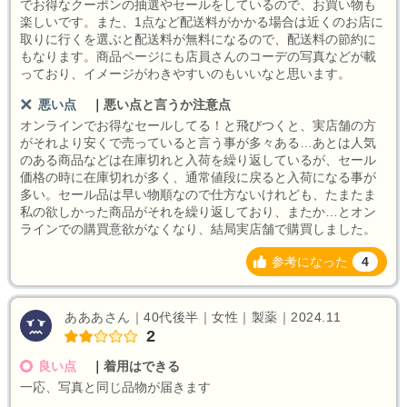
でお得なクーポンの抽選やセールをしているので、お買い物も
楽しいです。また、1点など配送料がかかる場合は近くのお店に
取りに行くを選ぶと配送料が無料になるので、配送料の節約に
もなります。商品ページにも店員さんのコーデの写真などが載
っており、イメージがわきやすいのもいいなと思います。
悪い点
｜
悪い点と言うか注意点
オンラインでお得なセールしてる！と飛びつくと、実店舗の方
がそれより安くで売っていると言う事が多々ある…あとは人気
のある商品などは在庫切れと入荷を繰り返しているが、セール
価格の時に在庫切れが多く、通常値段に戻ると入荷になる事が
多い。セール品は早い物順なので仕方ないけれども、たまたま
私の欲しかった商品がそれを繰り返しており、またか…とオン
ラインでの購買意欲がなくなり、結局実店舗で購買しました。
参考になった
4
あああさん｜40代後半｜女性｜製薬｜2024.11
2
良い点
｜
着用はできる
一応、写真と同じ品物が届きます