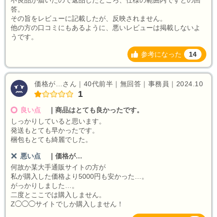
不良品が届いたので返品したところ、仕様の範囲内ですとの回
答。
その旨をレビューに記載したが、反映されません。
他の方の口コミにもあるように、悪いレビューは掲載しないよ
うです。
参考になった
14
価格が…さん｜40代前半｜無回答｜事務員｜2024.10
1
良い点
｜
商品はとても良かったです。
しっかりしていると思います。
発送もとても早かったです。
梱包もとても綺麗でした。
悪い点
｜
価格が…
何故か某大手通販サイトの方が
私が購入した価格より5000円も安かった…。
がっかりしました…。
二度とここでは購入しません。
Z◯◯◯サイトでしか購入しません！