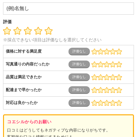
導体・制御）
警備・交通・建築・土木技術職
医療・福祉・
介護
その他
教育・公務員
学生
自営業・フリーラン
ス
士業・コンサルティング
金融・商社
不動産・保険・サ
ービス
コールセンター
マーケティング・企画
製造業
評価
専業主婦（夫）
営業
※採点できない項目は評価なしを選択してください
価格に対する満足度
写真通りの内容だったか
品質は満足できたか
配達まで早かったか
対応は良かったか
コエシルからのお願い
口コミはどうしてもネガティブな内容になりがちです。
客観的な口コミ情報にするためにも