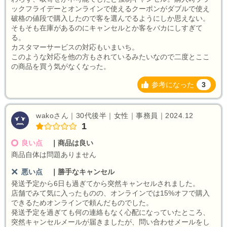
ックフライデーとオンラインで使えるクーポンがダブルで使え
破格の値段で購入したので客を選んでるようにしか思えない。
そもそも在庫があるのにキャンセルとか客をバカにしすぎて
る。
カスタマーサービスの対応もいまいち。
このような対応を他の方もされているみたいなので二度とここ
の商品を買う気がなくなった。
参考になった
3
wakoさん｜30代後半｜女性｜事務員｜2024.12
1
良い点
｜
商品は良い
商品自体は問題ありません
悪い点
｜
勝手なキャンセル
発送予定から6日も過ぎてから突然キャンセルされました。
店舗でみて気に入ったものの、オンラインでは15%オフで購入
できるためオンラインで頼んだものでした。
発送予定を過ぎても何の連絡もなく心配になっていたところ、
突然キャンセルメールが届きましたが、問い合わせメールをし