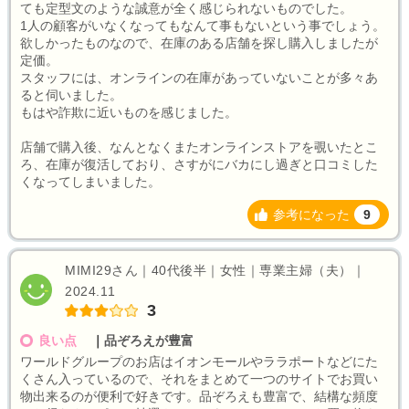
ても定型文のような誠意が全く感じられないものでした。
1人の顧客がいなくなってもなんて事もないという事でしょう。
欲しかったものなので、在庫のある店舗を探し購入しましたが
定価。
スタッフには、オンラインの在庫があっていないことが多々あ
ると伺いました。
もはや詐欺に近いものを感じました。
店舗で購入後、なんとなくまたオンラインストアを覗いたとこ
ろ、在庫が復活しており、さすがにバカにし過ぎと口コミした
くなってしまいました。
参考になった
9
MIMI29さん｜40代後半｜女性｜専業主婦（夫）｜
2024.11
3
良い点
｜
品ぞろえが豊富
ワールドグループのお店はイオンモールやララポートなどにた
くさん入っているので、それをまとめて一つのサイトでお買い
物出来るのが便利で好きです。品ぞろえも豊富で、結構な頻度