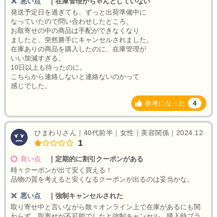
悪い点
｜
在庫管理がちゃんとしていない
発送予定日を過ぎても、ずっと出荷準備中に
なっていたので問い合わせしたところ、
お取寄せの中の商品は手配ができなくなり
ましたと、突然勝手にキャンセルされました。
在庫ありの商品を購入したのに、在庫管理が
いい加減すぎる。
10日以上も待ったのに。
こちらから連絡しないと連絡ないのかって
感じでした。
参考になった
4
ひまわりさん｜40代前半｜女性｜美容関係｜2024.12
1
良い点
｜
定期的に割引クーポンがある
時々クーポンが出て安く買える！
品物の質を考えると安くなるクーポンが出るのは妥当かな。
悪い点
｜
強制キャンセルされた
取り寄せ中と言いながら散々オンライン上で在庫があるにも関
わらず、取寄せが不可能でしたと強制キャンセル。購入時ブラ