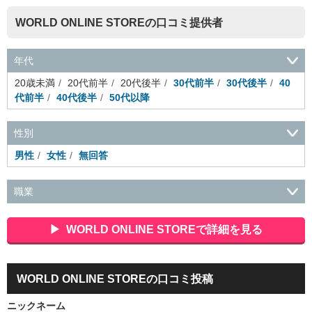
WORLD ONLINE STOREの口コミ提供者
年代
20歳未満
20代前半
20代後半
30代前半
30代後半
40
代前半
40代後半
50代以降
性別
男性
女性
無回答
職業
会社役員・経営者
事務・財務・会計・経理
秘書・受付
ス
ポーツ関連
広告・マスコミ
接客・小売・流通・外食・食
WORLD ONLINE STOREで詳細を見る
品
アミューズメント・エンターテイメント・ゲーム関連
美
容・エステ・リラクゼーション
旅行・ホテル・航空・ブライ
ダル・葬祭
メディア職
クリエイティブ・デザイン・映像・
WORLD ONLINE STOREの口コミ投稿
音響
芸能・イベント・コンパニオン
ITエンジニア（システ
ム開発・SE・インフラ）
エンジニア（機械・電気・電子・半
ニックネーム