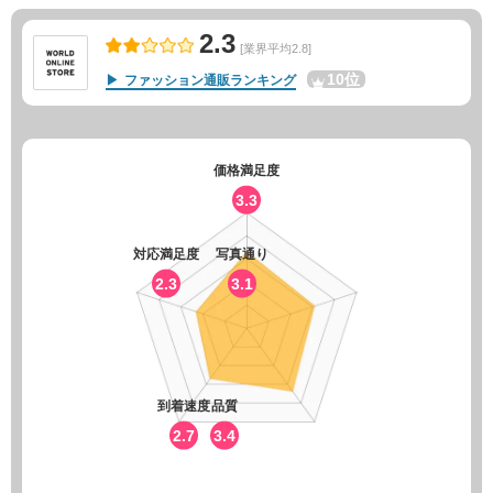
2.3
[業界平均2.8]
10位
ファッション通販ランキング
価格満足度
3.3
対応満足度
写真通り
2.3
3.1
到着速度
品質
2.7
3.4