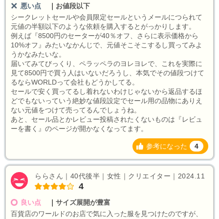
悪い点
｜
お値段以下
シークレットセールや会員限定セールというメールにつられて
元値の半額以下のような依頼を購入するとがっかりします。
例えば『8500円のセーターが40％オフ、さらに表示価格から
10%オフ』みたいなかんじで、元値そこそこするし買ってみよ
うかなみたいな。
届いてみてびっくり、ペラッペラのヨレヨレで、これを実際に
見て8500円で買う人はいないだろうし、本気でその値段つけて
るならWORLDって会社もどうかしてる。
セールで安く買ってるし着れないわけじゃないから返品するほ
どでもないっていう絶妙な値段設定でセール用の品物にありえ
ない元値をつけて売ってるんでしょうね。
あと、セール品とかレビュー投稿されたくないものは『レビュ
ーを書く』のページが開かなくなってます。
参考になった
4
ららさん｜40代後半｜女性｜クリエイター｜2024.11
4
良い点
｜
サイズ展開が豊富
百貨店のワールドのお店で気に入った服を見つけたのですが、