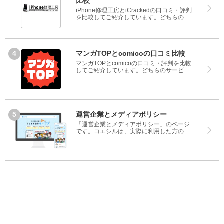
比較
iPhone修理工房とiCrackedの口コミ・評判
を比較してご紹介しています。どちらのサ
ービスも実際を利用した方の評判ですの
で、良いところと悪いところどちらも見
て、iPhone修理工房とiCrackedのどちらを
使うのか参考にしてください。
マンガTOPとcomicoの口コミ比較
マンガTOPとcomicoの口コミ・評判を比較
してご紹介しています。どちらのサービス
も実際を利用した方の評判ですので、良い
ところと悪いところどちらも見て、マンガ
TOPとcomicoのどちらを使うのか参考にし
てください。
運営企業とメディアポリシー
「運営企業とメディアポリシー」のページ
です。コエシルは、実際に利用した方の口
コミや評判のみを掲載し、みんなの口コミ
をベースにランキングや評判の比較を掲載
しているサイトです。良い口コミだけでは
なく、悪い口コミもしっかり掲載している
ので、サービスや商品選びにお役立てくだ
さい。