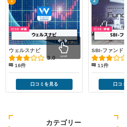
ウェルスナビ
SBI-ファンド
scroll
3.0
16件
11件
口コミを見る
口コミ
カテゴリー