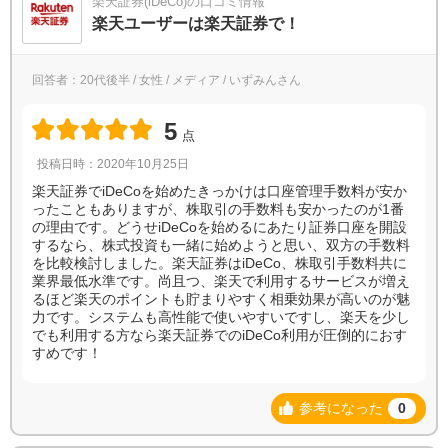
楽天証券(iDeCo)の口コミ情報
楽天ユーザーは楽天証券で！
回答者：20代後半 / 女性 / メディア / いずみんさん
5
点
投稿日時：2020年10月25日
楽天証券でiDeCoを始めたきっかけは口座管理手数料が安か
ったこともありますが、株取引の手数料も安かったのが1番
の理由です。どうせiDeCoを始めるにあたり証券口座を開設
するなら、株式投資も一緒に始めようと思い、双方の手数料
を比較検討しました。楽天証券はiDeCo、株取引手数料共に
業界最低水準です。尚且つ、楽天で利用するサービスが増え
るほど楽天のポイントも貯まりやすく相乗効果が高いのが魅
力です。システムも高性能で使いやすいですし、楽天を少し
でも利用する方なら楽天証券でのiDeCo利用が圧倒的におす
すめです！
参考になった
0