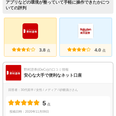
アプリなどの環境が整っていて手軽に操作できたかにつ
いての評判
3.8
4.0
点
点
野村證券(iDeCo)の口コミ情報
安心な大手で便利なネット口座
回答者：30代前半 / 女性 / メディア / 砂糖漬けさん
5
点
投稿日時：2020年11月09日