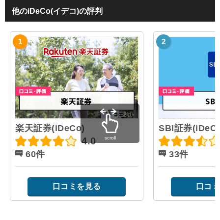
他のiDeCo(イデコ)の評判
楽天証券(iDeCo)
SBI証券(iDeCo
scroll
4.0
60件
33件
口コミを見る
口コミ