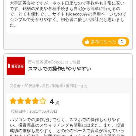
大手証券会社ですが、ネット口座なので手数料も非常に安い
です。銘柄の変更や各種手続きも自宅から簡単に行えるの
で、とても便利です。サイトもidecoのみの専用ページなので
シンプルで分かりやすく、初心者に優しい設計だと思いまし
た。
参考になった
1
野村證券(iDeCo)の口コミ情報
スマホでの操作がやりやすい
回答者：30代後半 / 男性 / 製造業 / 藤田建一さん
4
点
投稿日時：2021年05月30日
パソコンでの操作だけでなく、スマホでの操作もやりやす
い。投資商品のスウィッチングも簡単に出来た。また、投資
成績の推移も見やすく、どの位のペースで資産が増えていっ
たかよく分かる。対面でのセールスをメインとする証券会社