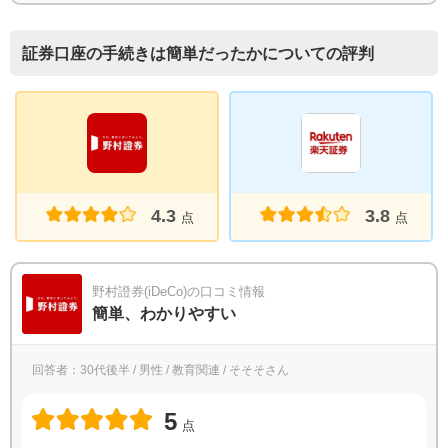
証券口座の手続きは簡単だったかについての評判
4.3
3.8
点
点
野村證券(iDeCo)の口コミ情報
簡単、わかりやすい
回答者：30代後半 / 男性 / 教育関連 / そそそさん
5
点