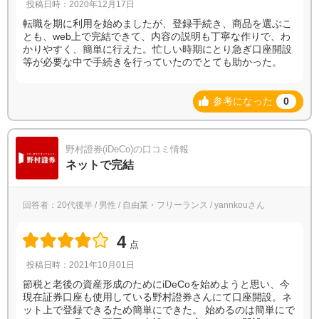
投稿日時：2020年12月17日
転職を期に利用を始めましたが、登録手続き、商品を選ぶこ
とも、web上で完結できて、内容の説明も丁寧な作りで、わ
かりやすく、簡単に行えた。忙しい時期にとり急ぎ口座開設
等が必要な中で手続きを行っていたのでとても助かった。
参考になった
0
野村證券(iDeCo)の口コミ情報
ネットで完結
回答者：20代後半 / 男性 / 自由業・フリーランス / yannkouさん
4
点
投稿日時：2021年10月01日
節税と老後の資産形成のためにiDeCoを始めようと思い、今
現在証券口座も使用している野村證券さんにて口座開設。ネ
ット上で登録できるため簡単にできた。 始めるのは簡単にで