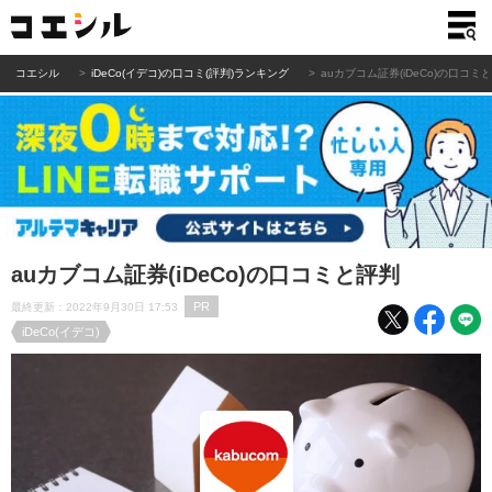
コエシル
iDeCo(イデコ)の口コミ(評判)ランキング
auカブコム証券(iDeCo)の口コミ
auカブコム証券(iDeCo)の口コミと評判
PR
最終更新：2022年9月30日 17:53
iDeCo(イデコ)