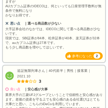
ますが
AUカブコム証券のIDECOは、何といっても口座管理手数料が無
条件で無料になり
かなりお得です。
悪い点
｜
選べる商品数が少ない
大手証券会社のなかでは、IDECOに関して選べる商品数が少な
いです。
現状では、SBI証券が84本、松井証券が40本、楽天証券が32本
で、auカブコム証券は27本です。
もう少し商品数を増やしてほしいです。
参考になった
2
追証無限列車さん｜40代前半｜男性｜接客業｜
2021.10
3
良い点
｜
安心感が大事
業界大手の三菱UFJグループということで信頼性と安心感があり
ます。老後の資産を守る上でも安心感のある会社選びはとても
大事だと思い、こちらのiDeCoを利用しています。