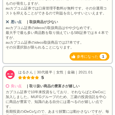
ものが発生しますが、
auカブコム証券では口座管理手数料が無料です。その分運用コ
ストを抑えることができるので利益を出しやすいといえます。
悪い点
｜
取扱商品が少ない
auカブコム証券のidecoの取扱商品はやや少なめです。
最大手で最も多い商品数を取り揃えているSBI証券では８４本で
すが、
auカブコム証券のideco取扱商品では27本です。
その分選択肢が限られることになります。
参考になった
1
はるさん｜30代後半｜女性｜金融｜2021.01
5
良い点
｜
取り扱い商品の豊富さが嬉しい
カブコム証券で10年来投資をしており、それならばとiDeCoに
加入しました。MUFGグループのため、三菱の投資信託を中心
に商品が豊富で、知識のある自分には選べるのが嬉しい点で
す。
長期投資のiDeCoなので、あまり頻繁には動かさないですが、毎