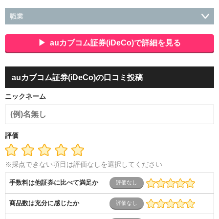
職業
会社役員・経営者
事務・財務・会計・経理
秘書・受付
ス
ポーツ関連
広告・マスコミ
接客・小売・流通・外食・食
auカブコム証券(iDeCo)で詳細を見る
品
アミューズメント・エンターテイメント・ゲーム関連
美
容・エステ・リラクゼーション
旅行・ホテル・航空・ブライ
ダル・葬祭
メディア職
クリエイティブ・デザイン・映像・
auカブコム証券(iDeCo)の口コミ投稿
音響
芸能・イベント・コンパニオン
ITエンジニア（システ
ム開発・SE・インフラ）
エンジニア（機械・電気・電子・半
ニックネーム
導体・制御）
警備・交通・建築・土木技術職
医療・福祉・
介護
その他
教育・公務員
学生
自営業・フリーラン
ス
士業・コンサルティング
金融・商社
不動産・保険・サ
ービス
コールセンター
マーケティング・企画
製造業
評価
専業主婦（夫）
営業
※採点できない項目は評価なしを選択してください
手数料は他証券に比べて満足か
商品数は充分に感じたか