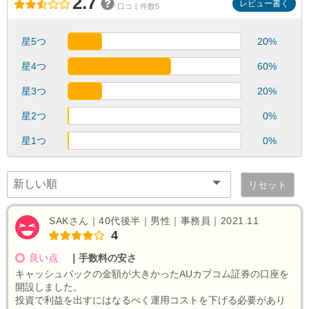
2.7
レビュー書く
口コミ件数5
星5つ
20%
星4つ
60%
星3つ
20%
星2つ
0%
星1つ
0%
リセット
SAKさん｜40代後半｜男性｜事務員｜2021.11
4
良い点
｜
手数料の安さ
キャッシュバックの金額が大きかったAUカブコム証券の口座を
開設しました。
投資で利益を出すにはなるべく運用コストを下げる必要があり