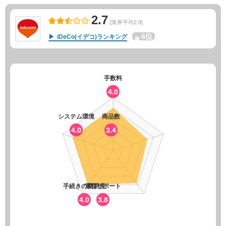
2.7
[業界平均2.8]
6位
iDeCo(イデコ)ランキング
手数料
4.0
システム環境
商品数
4.0
3.4
手続きの簡易度
運営サポート
4.0
3.8