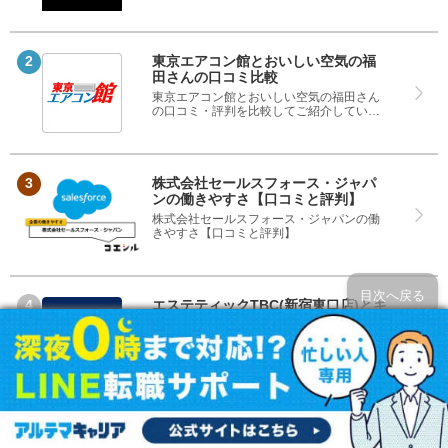
ところと悪いところどちらも見て、東カレ
デートとwithのどちらを使うのか参考にし
てください。
東京エアコン館とおいしい空気の福
田さんの口コミ比較
東京エアコン館とおいしい空気の福田さん
の口コミ・評判を比較してご紹介していま
す。どちらのサービスも実際を利用した方
の評判ですので、良いところと悪いところ
どちらも見て、東京エアコン館とおいしい
空気の福田さんのどちらを使うのか参考に
してください。
株式会社セールスフォース・ジャパ
ンの働きやすさ【口コミと評判】
株式会社セールスフォース・ジャパンの働
きやすさ【口コミと評判】
目次へ戻る
エステティックTBC(新宿東口店)とキ
レイモ(北千住店)の口コミ比較
エステティックTBC(新宿東口店)とキレイモ
(北千住店)の口コミ・評判を比較してご紹介
しています。どちらのサービスも実際を利
用した方の評判ですので、良いところと悪
いところどちらも見て、エステティック
TBC(新宿東口店)とキレイモ(北千住店)のど
ちらを使うのか参考にしてください。
ジェイエステティック(高田馬場店)と
エステティックTBC(LOTTECITY錦