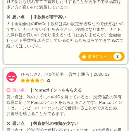
月の新たな積み立てで冒険したりすることがあるので商品数は
多い方が良いので満足しています。
悪い点
｜
手数料が若干高い
大手金融会社のiDeCo手数料は高い設定が通常なので仕方ないの
ですが、もっと安い会社をみると少し複雑になります。サイト
の操作性が良いので乗り換えるつもりはありませんが、金融会
社がとる手数料は0円にしている会社もちらほらでてきてるので
続いてほしいです。
参考になった
2
ひろしさん｜40代前半｜男性｜通信｜2020.12
4
良い点
｜
Pontaポイントをもらえる
良い点は、私のようにauのIDを持っていると、投資信託の保有
残高に応じてPontaポイントをもらえることです。Pontaポイン
トは、コンビニのローソンなどで使用することができるため、
お得感を感じることができます。
悪い点
｜
投資信託の種類が少ない
悪い点は、投資信託の種類が少ないことです。20本程度しか用