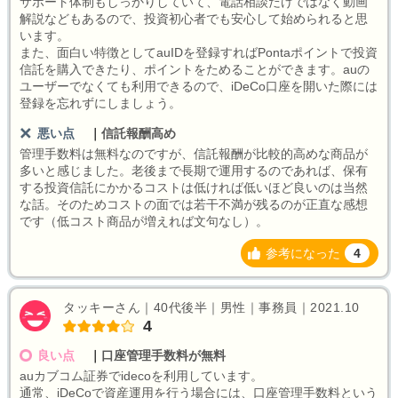
サポート体制もしっかりしていて、電話相談だけではなく動画
解説などもあるので、投資初心者でも安心して始められると思
います。
また、面白い特徴としてauIDを登録すればPontaポイントで投資
信託を購入できたり、ポイントをためることができます。auの
ユーザーでなくても利用できるので、iDeCo口座を開いた際には
登録を忘れずにしましょう。
悪い点
｜
信託報酬高め
管理手数料は無料なのですが、信託報酬が比較的高めな商品が
多いと感じました。老後まで長期で運用するのであれば、保有
する投資信託にかかるコストは低ければ低いほど良いのは当然
な話。そのためコストの面では若干不満が残るのが正直な感想
です（低コスト商品が増えれば文句なし）。
参考になった
4
タッキーさん｜40代後半｜男性｜事務員｜2021.10
4
良い点
｜
口座管理手数料が無料
auカブコム証券でidecoを利用しています。
通常、iDeCoで資産運用を行う場合には、口座管理手数料という