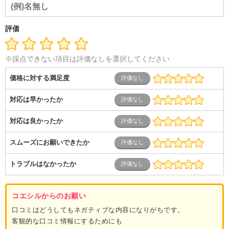
介護
その他
教育・公務員
学生
自営業・フリーラン
ス
士業・コンサルティング
金融・商社
不動産・保険・サ
ービス
コールセンター
マーケティング・企画
製造業
評価
専業主婦（夫）
営業
※採点できない項目は評価なしを選択してください
価格に対する満足度
対応は早かったか
対応は良かったか
スムーズにお願いできたか
トラブルはなかったか
コエシルからのお願い
口コミはどうしてもネガティブな内容になりがちです。
客観的な口コミ情報にするためにも