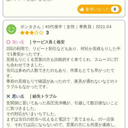
参考になった
0
ポンタさん｜40代後半｜女性｜事務員｜2021.04
3
良い点
｜
サービス良く格安
2回の利用で、リピート割引などもあり、何社か見積もりした中
で1番安かったです。
見積もりにくる営業の方も比較的すぐ来てくれ、スムーズに打
ち合わせできました。
当日は多めの人数できたのもあり、作業もとても早かったで
す。
事前の見積もりで確認があったので、家具が通れないなどのト
ラブルもなかったです。
悪い点
｜
紛失トラブル
玄関側に置いてあった高圧洗浄機が、引越して数日後ないこと
に気づきました。
その対応がいまいちでした。
まずは当日の担当へ伝えると電話で「見てません」の一点張
り、それでは話にならないので、営業の方にも何度か連絡し、