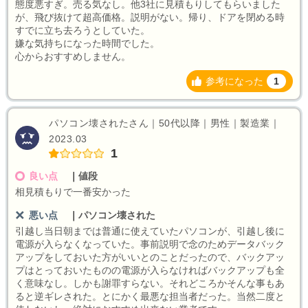
態度悪すぎ。売る気なし。他3社に見積もりしてもらいました
が、飛び抜けて超高価格。説明がない。帰り、ドアを閉める時
すでに立ち去ろうとしていた。
嫌な気持ちになった時間でした。
心からおすすめしません。
参考になった
1
パソコン壊されたさん｜50代以降｜男性｜製造業｜
2023.03
1
良い点
｜
値段
相見積もりで一番安かった
悪い点
｜
パソコン壊された
引越し当日朝までは普通に使えていたパソコンが、引越し後に
電源が入らなくなっていた。事前説明で念のためデータバック
アップをしておいた方がいいとのことだったので、バックアッ
プはとっておいたものの電源が入らなければバックアップも全
く意味なし。しかも謝罪すらない。それどころかそんな事もあ
ると逆ギレされた。とにかく最悪な担当者だった。当然二度と