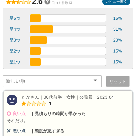
2.6
レビュー書く
口コミ件数13
星5つ
15%
星4つ
31%
星3つ
23%
星2つ
15%
星1つ
15%
リセット
たかさん｜30代前半｜女性｜公務員｜2023.04
1
良い点
｜
見積もりの時間が早かった
それだけ。
悪い点
｜
態度が悪すぎる