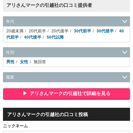
アリさんマークの引越社の口コミ提供者
年代
20歳未満
20代前半
20代後半
30代前半
30代後半
40
代前半
40代後半
50代以降
性別
男性
女性
無回答
職業
会社役員・経営者
事務・財務・会計・経理
秘書・受付
ス
ポーツ関連
広告・マスコミ
接客・小売・流通・外食・食
アリさんマークの引越社で詳細を見る
品
アミューズメント・エンターテイメント・ゲーム関連
美
容・エステ・リラクゼーション
旅行・ホテル・航空・ブライ
ダル・葬祭
メディア職
クリエイティブ・デザイン・映像・
アリさんマークの引越社の口コミ投稿
音響
芸能・イベント・コンパニオン
ITエンジニア（システ
ム開発・SE・インフラ）
エンジニア（機械・電気・電子・半
ニックネーム
導体・制御）
警備・交通・建築・土木技術職
医療・福祉・