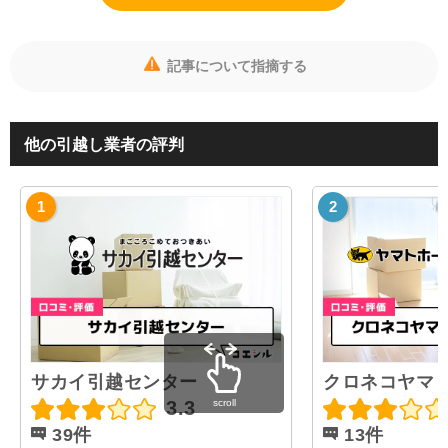
記事について指摘する
他の引越し業者の評判
サカイ引越センター
クロネコヤマ
scroll
3.3
39件
13件