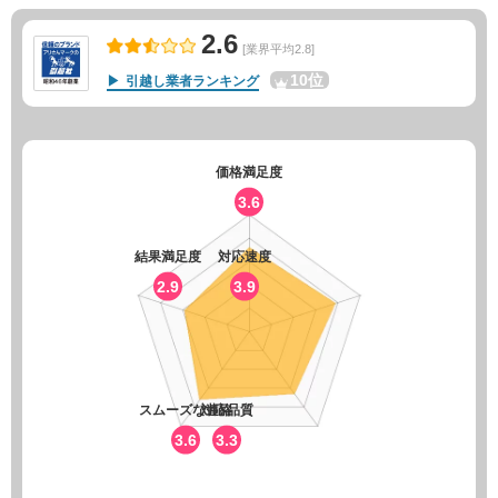
2.6
[業界平均2.8]
10位
引越し業者ランキング
価格満足度
3.6
結果満足度
対応速度
2.9
3.9
スムーズな連絡
対応品質
3.6
3.3