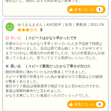
使わないし、絶対におすすめ出来ない業者です。
参考になった
1
ゆうまんまさん｜40代前半｜女性｜事務員｜2021.09
3
良い点
｜
スピードはかなり早かったです
作業やスピードもかなり手早くやっていただき予定終了時間よ
り早く終わりました。当日は雨で道も細くトラックがギリギリ
までつけれない環境の中の作業でしたが、3人の作業員さんが頑
張ってくれました。見ていてとても気持ちいくらいでした。
悪い点
｜
スピード重視だったから丁寧さが欠けた
開封作業時に壊れていたものが数多くでできました。
スピード重視で作業を行った為か食器やガラス製品などの破損
が数多くありました。
後日ガラス製品は保険適用で保証できると言われたのですが、
食器は保険対象外だと言われました。
かなり大事にしていた食器だったのでショックでした。
参考になった
0