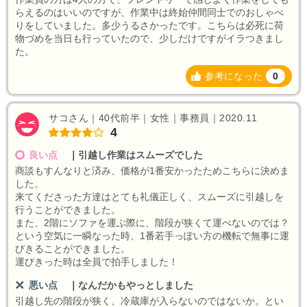
らえるのはいいのですが、作業中は終始仲間同士でのおしゃべ
りをしていました。多少うるさかったです。こちらは必死に荷
物づめを当日も行っていたので、少しだけですがイラつきまし
た。
参考になった
0
サコさん｜40代前半｜女性｜事務員｜2020.11
4
良い点
｜
引越し作業はスムーズでした
商談もすんなりと済み、価格が1番安かったためこちらに決めま
した。
来てくださった方達はとても礼儀正しく、スムーズに引越しを
行うことができました。
また、2階にソファを運ぶ際に、階段が狭くて運べないのでは？
という空気に一瞬なった時、1番若手っぽい方の機転で無事に運
びきることができました。
運びきった時は全員で拍手しました！
悪い点
｜
なんだかもやっとしました
引越し先の階段が狭く、冷蔵庫が入らないのではないか。とい