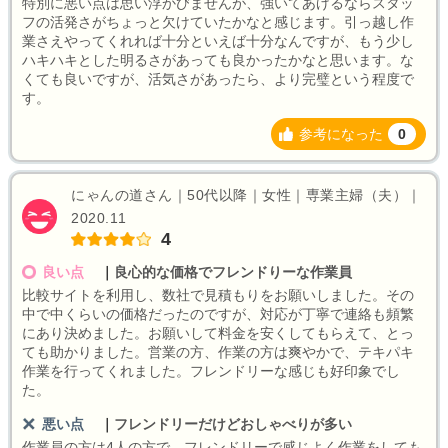
特別に悪い点は思い浮かびませんが、強いてあげるならスタッ
フの活発さがちょっと欠けていたかなと感じます。引っ越し作
業さえやってくれれば十分といえば十分なんですが、もう少し
ハキハキとした明るさがあっても良かったかなと思います。な
くても良いですが、活気さがあったら、より完璧という程度で
す。
参考になった
0
にゃんの道さん｜50代以降｜女性｜専業主婦（夫）｜
2020.11
4
良い点
｜
良心的な価格でフレンドりーな作業員
比較サイトを利用し、数社で見積もりをお願いしました。その
中で中くらいの価格だったのですが、対応が丁寧で連絡も頻繁
にあり決めました。お願いして料金を安くしてもらえて、とっ
ても助かりました。営業の方、作業の方は爽やかで、テキパキ
作業を行ってくれました。フレンドリーな感じも好印象でし
た。
悪い点
｜
フレンドリーだけどおしゃべりが多い
作業員の方は4人の方で、フレンドリーで感じよく作業をしても