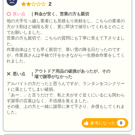
2
良い点
｜
料金が安く、営業の方も親切
他の大手引っ越し業者にも見積もり依頼をし、こちらの業者の
方が３割ほど値段も安く、更に即決で値引いてくれるとのこと
でお願いしました。
営業の方も親切で、こちらの質問にも丁寧に答えて下さりまし
た。
作業自体はとても早く親切で、寒い雪の降る日だったのです
が、作業員さんは半袖で汗をかきながら一生懸命作業をしてく
れました。
アウトドア用品の破損があったが、その
悪い点
｜
場で謝罪がなかった
アルバイトの方だったと思うんですが、ランタンをコンクリー
トに落としてしまい破損。
「あー…」と言うだけで、私と夫がすぐ近くにいるにも関わら
ず謝罪の言葉はなく、不信感を覚えました。
その後、上の方と一緒に謝罪に来て下さり、弁償もしてくれま
した。
参考になった
0