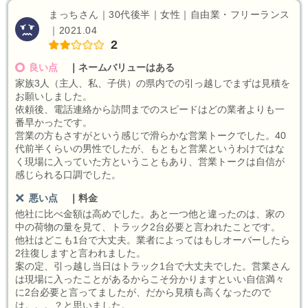
まっちさん｜30代後半｜女性｜自由業・フリーランス
｜2021.04
2
良い点
｜
ネームバリューはある
家族3人（主人、私、子供）の県内での引っ越しでまずは見積を
お願いしました。
依頼後、電話連絡から訪問までのスピードはどの業者よりも一
番早かったです。
営業の方もさすがという感じで滑らかな営業トークでした。40
代前半くらいの男性でしたが、もともと営業というわけではな
く現場に入っていた方ということもあり、営業トークは自信が
感じられる口調でした。
悪い点
｜
料金
他社に比べ金額は高めでした。あと一つ他と違ったのは、家の
中の荷物の量を見て、トラック2台必要と言われたことです。
他社はどこも1台で大丈夫。業者によってはもしオーバーしたら
2往復しますと言われました。
案の定、引っ越し当日はトラック1台で大丈夫でした。営業さん
は現場に入ったことがあるからこそ分かりますといい自信満々
に2台必要と言ってましたが、だから見積も高くなったので
は。。。？と思いました。