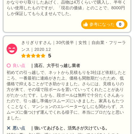
かなりやり取りしたあげく、品物は4万くらいで購入し、半年く
らい使用したものですが、「現在の価値」とのことで、8000円
しか保証してもらえませんでした。
参考になった
0
きりぎりすさん｜30代後半｜女性｜自由業・フリーラ
ンス｜2020.12
5
良い点
｜
流石、大手引っ越し業者
初めての引っ越しで、ネットから見積もりを3社ほど依頼したと
ころ、一番最初に連絡がきた上、価格も閑散期だったため、低
価格で抑えることができ助かりました。さらには、見積もりの
方が来て、その場で段ボールを置いていってくれたことがあり
がたかったです。しかも、段ボールは無料で十分たくさんあっ
たので、引っ越し準備がスムーズにいきました。家具ももたつ
くことなく、マンションのエレベーターなしにも関わらず、ス
ムーズに傷つけず運んでくれる様子に、本当にプロだなと思い
ました。
悪い点
｜
強いてあげると、活気さが欠けている。