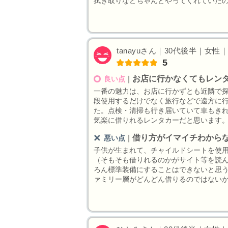
拭き取りなどちゃんとやってくれていた
tanayuさん｜30代後半｜女性｜
5
お店に行かなくてもレン
良い点
｜
一番の魅力は、お店に行かずとも近隣で
段使用するだけでなく旅行などで遠方に
た。点検・清掃も行き届いていて車もき
気楽に借りれるレンタカーだと思います
借り方がイマイチわから
悪い点
｜
子供が生まれて、チャイルドシートを使
（そもそも借りれるのかがサイト等を読
ろん標準装備にすることはできないと思
ァミリー層がどんどん借りるのではない