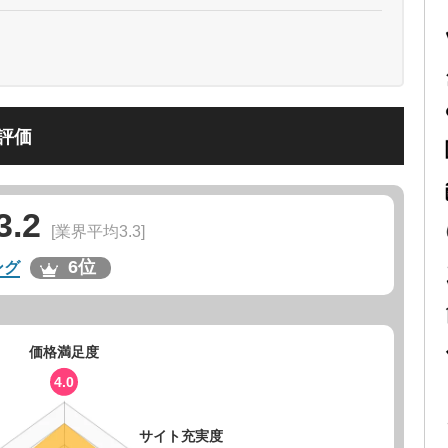
評価
3.2
[業界平均3.3]
6位
ング
価格満足度
4.0
サイト充実度