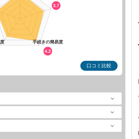
3.7
度
手続きの簡易度
4.2
口コミ比較