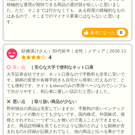
積極的な運用が期待できる商品の選択肢が欲しいと思いまし
た。ただ、そこまでは行かなくても、ある程度の積極的なもの
はあるので、そこまでのマイナス要素にはならないと思いま
す。
参考になった
0
砂糖漬けさん｜30代前半｜女性｜メディア｜2020.11
4
良い点
｜
安心な大手で便利なネット口座
大手証券会社ですが、ネット口座なので手数料も非常に安いで
す。銘柄の変更や各種手続きも自宅から簡単に行えるので、と
ても便利です。サイトもidecoのみの専用ページなのでシンプル
で分かりやすく、初心者に優しい設計だと思いました。
悪い点
｜
取り扱い商品が少ない
野村独自の商品は充実していますが、手数料の安いインデック
スファンドの数がとても少ないです。国内株式、外国株式、債
権とそれぞれに一つずつしか無いので選ぶことができません。
また、商品説明欄を見てもどのような国のどのような銘柄が含
まれるのか詳細が記載されてなく、他の商品と比べる事ができ