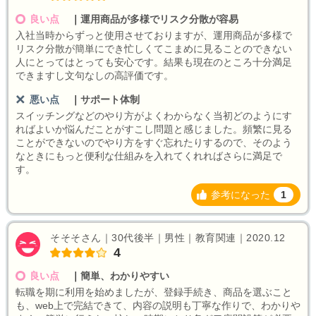
良い点
｜
運用商品が多様でリスク分散が容易
入社当時からずっと使用させておりますが、運用商品が多様で
リスク分散が簡単にでき忙しくてこまめに見ることのできない
人にとってはとっても安心です。結果も現在のところ十分満足
できますし文句なしの高評価です。
悪い点
｜
サポート体制
スイッチングなどのやり方がよくわからなく当初どのようにす
ればよいか悩んだことがすこし問題と感じました。頻繁に見る
ことができないのでやり方をすぐ忘れたりするので、そのよう
なときにもっと便利な仕組みを入れてくれればさらに満足で
す。
参考になった
1
そそそさん｜30代後半｜男性｜教育関連｜2020.12
4
良い点
｜
簡単、わかりやすい
転職を期に利用を始めましたが、登録手続き、商品を選ぶこと
も、web上で完結できて、内容の説明も丁寧な作りで、わかりや