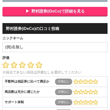
会社役員・経営者
事務・財務・会計・経理
秘書・受付
ス
ポーツ関連
広告・マスコミ
接客・小売・流通・外食・食
野村證券(iDeCo)で詳細を見る
品
アミューズメント・エンターテイメント・ゲーム関連
美
容・エステ・リラクゼーション
旅行・ホテル・航空・ブライ
ダル・葬祭
メディア職
クリエイティブ・デザイン・映像・
野村證券(iDeCo)の口コミ投稿
音響
芸能・イベント・コンパニオン
ITエンジニア（システ
ム開発・SE・インフラ）
エンジニア（機械・電気・電子・半
ニックネーム
導体・制御）
警備・交通・建築・土木技術職
医療・福祉・
介護
その他
教育・公務員
学生
自営業・フリーラン
ス
士業・コンサルティング
金融・商社
不動産・保険・サ
ービス
コールセンター
マーケティング・企画
製造業
評価
専業主婦（夫）
営業
※採点できない項目は評価なしを選択してください
手数料は他証券に比べて満足か
商品数は充分に感じたか
サポート体制