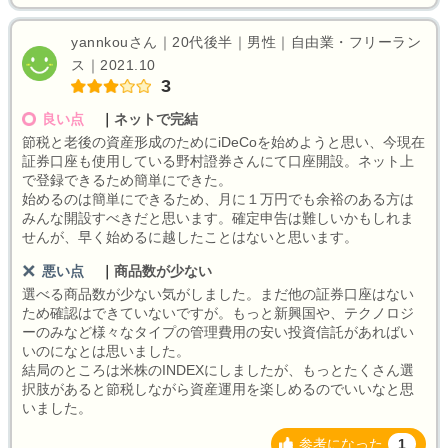
yannkouさん｜20代後半｜男性｜自由業・フリーラン
ス｜2021.10
3
良い点
｜
ネットで完結
節税と老後の資産形成のためにiDeCoを始めようと思い、今現在
証券口座も使用している野村證券さんにて口座開設。ネット上
で登録できるため簡単にできた。
始めるのは簡単にできるため、月に１万円でも余裕のある方は
みんな開設すべきだと思います。確定申告は難しいかもしれま
せんが、早く始めるに越したことはないと思います。
悪い点
｜
商品数が少ない
選べる商品数が少ない気がしました。まだ他の証券口座はない
ため確認はできていないですが。もっと新興国や、テクノロジ
ーのみなど様々なタイプの管理費用の安い投資信託があればい
いのになとは思いました。
結局のところは米株のINDEXにしましたが、もっとたくさん選
択肢があると節税しながら資産運用を楽しめるのでいいなと思
いました。
参考になった
1