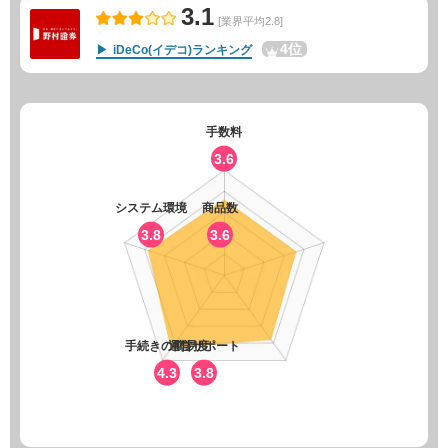
3.1
[業界平均2.8]
4位
iDeCo(イデコ)ランキング
手数料
3.6
システム環境
商品数
3.8
3.6
手続きの簡易度
運営サポート
4.3
3.8