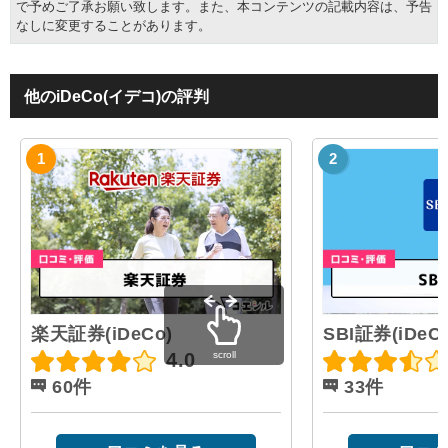
で予めご了承お願い致します。また、本コンテンツの記載内容は、予告
なしに変更することがあります。
他のiDeCo(イデコ)の評判
楽天証券(iDeCo)
SBI証券(iDeCo
scroll
4.0
60件
33件