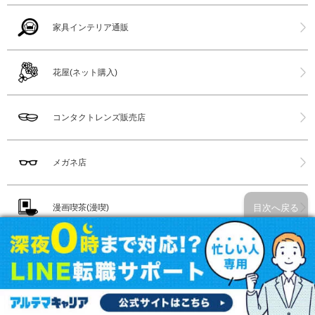
家具インテリア通販
花屋(ネット購入)
コンタクトレンズ販売店
メガネ店
目次へ戻る
漫画喫茶(漫喫)
水族館
ホットヨガ