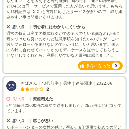
しやすいことを考えると野村証券に関わらず、通常の株式取引
とiDeCoは同一サービスで運用した方が良いと思います。もちろ
ん野村証券はiDeCoも方針に応じたサービスが多いので、取り組
みやすい事は間違いありません。
悪い点
｜
初心者にはわかりにくいかも
通常の特定口座での株式取引ができる人でもいる異なれば何に
気をつけたら良いのかなど注意事項を知りたいのですが、この
辺がフォローがあまりないのでわかりにくいと思います。個人
の方針に合わせていくつかのモデルケースを提示してもらうこ
となどしてくれたら、利用しやすいなと最初は感じました。
参考になった
0
さばさん｜40代前半｜男性｜建築関連｜2022.06
2
良い点
｜
資産増えた
6年間毎月23000円の積立で運用しました。25万円ほど利益がで
ています。
悪い点
｜
感じが悪い
サポートセンターの女性の感じが悪い。6年運用で初めての問い