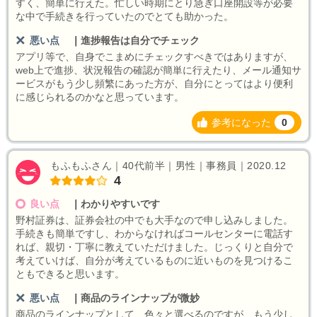
すく、簡単に行えた。忙しい時期にとり急ぎ口座開設等が必要
な中で手続きを行っていたのでとても助かった。
悪い点
｜
進捗報告は自分でチェック
アプリ等で、自身でこまめにチェックすべきではありますが、
web上で進捗、状況報告の確認が簡単に行えたり、メール通知サ
ービスがもう少し頻繁にあった方が、自分にとってはより便利
に感じられるのかなと思っています。
参考になった
0
もふもふさん｜40代前半｜男性｜事務員｜2020.12
4
良い点
｜
わかりやすいです
野村証券は、証券会社の中でも大手なので申し込みしました。
手続きも簡単ですし、わからなければコールセンターに電話す
れば、親切・丁寧に教えていただけました。じっくりと自分で
考えていけば、自分が考えているものに近いものを見つけるこ
ともできると思います。
悪い点
｜
商品のラインナップが微妙
商品のラインナップとして、色々と選べるのですが、もう少し