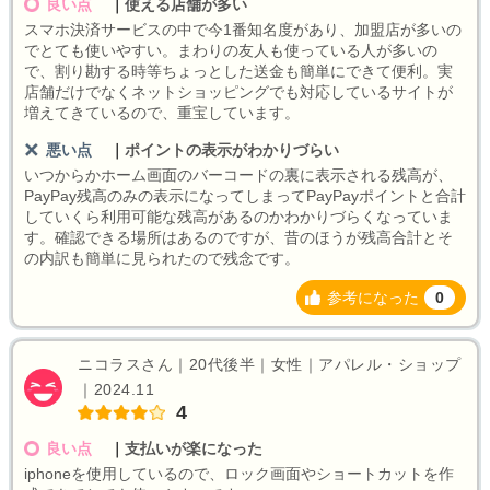
良い点
｜
使える店舗が多い
スマホ決済サービスの中で今1番知名度があり、加盟店が多いの
でとても使いやすい。まわりの友人も使っている人が多いの
で、割り勘する時等ちょっとした送金も簡単にできて便利。実
店舗だけでなくネットショッピングでも対応しているサイトが
増えてきているので、重宝しています。
悪い点
｜
ポイントの表示がわかりづらい
いつからかホーム画面のバーコードの裏に表示される残高が、
PayPay残高のみの表示になってしまってPayPayポイントと合計
していくら利用可能な残高があるのかわかりづらくなっていま
す。確認できる場所はあるのですが、昔のほうが残高合計とそ
の内訳も簡単に見られたので残念です。
参考になった
0
ニコラスさん｜20代後半｜女性｜アパレル・ショップ
｜2024.11
4
良い点
｜
支払いが楽になった
iphoneを使用しているので、ロック画面やショートカットを作