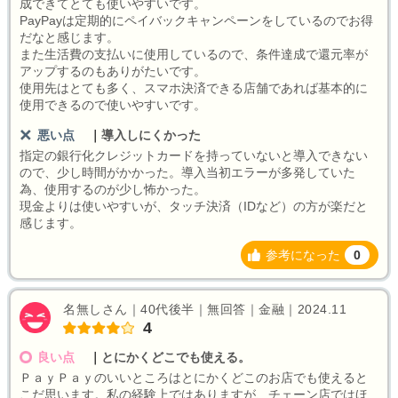
成できてとても使いやすいです。
PayPayは定期的にペイバックキャンペーンをしているのでお得
だなと感じます。
また生活費の支払いに使用しているので、条件達成で還元率が
アップするのもありがたいです。
使用先はとても多く、スマホ決済できる店舗であれば基本的に
使用できるので使いやすいです。
悪い点
｜
導入しにくかった
指定の銀行化クレジットカードを持っていないと導入できない
ので、少し時間がかかった。導入当初エラーが多発していた
為、使用するのが少し怖かった。
現金よりは使いやすいが、タッチ決済（IDなど）の方が楽だと
感じます。
参考になった
0
名無しさん｜40代後半｜無回答｜金融｜2024.11
4
良い点
｜
とにかくどこでも使える。
ＰａｙＰａｙのいいところはとにかくどこのお店でも使えると
こだ思います。私の経験上ではありますが、チェーン店ではほ