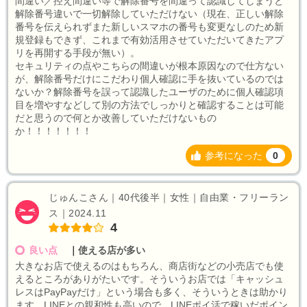
間違い／控え間違い等で解除番号を間違って認識してしまうと
解除番号違いで一切解除していただけない（現在、正しい解除
番号を伝えられずまた新しいスマホの番号も変更なしのため新
規登録もできず、これまで有効活用させていただいてきたアプ
リを再開する手段が無い）。
セキュリティの点やこちらの間違いが根本原因なので仕方ない
が、解除番号だけにこだわり個人確認に手を抜いているのでは
ないか？解除番号を誤って認識したユーザのために個人確認項
目を増やすなどして別の方法でしっかりと確認することは可能
だと思うので何とか改善していただけないもの
か！！！！！！！
参考になった
0
じゅんこさん｜40代後半｜女性｜自由業・フリーラン
ス｜2024.11
4
良い点
｜
使える店が多い
大きなお店で使えるのはもちろん、商店街などの小売店でも使
えるところがありがたいです。そういうお店では「キャッシュ
レスはPayPayだけ」という場合も多く、そういうときは助かり
ます。LINEとの親和性も高いので、LINEポイ活で稼いだポイン