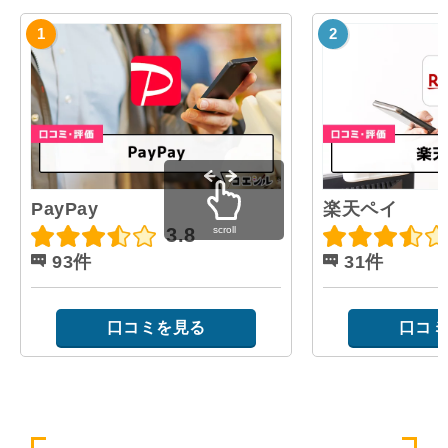
PayPay
楽天ペイ
scroll
3.8
93件
31件
口コミを見る
口コミ