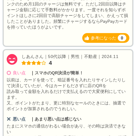
ンクのため月1回のチャージは無料です。ただし2回目以降はチ
ャージ金額に応じて手数料がかかります。一度それを知らずポ
イントほしさに2回目で高額チャージをしてしまい、かえって損
したことがありました。頻繁にチャージするならPayPayカード
を持っていたほうがよいです。
参考になった
0
しあんさん｜50代以降｜男性｜不動産｜2024.11
4
良い点
｜
スマホのQR決済が簡単！
以前は、カードを使って、暗証番号を入れたりサインしたりし
て決済していたが、今はカードもださずに店のQRを
読み取って金額を入れるだけで支払えるので大変便利にしてい
ます。
又、ポイントがたまり、更に特別なセールのときには、抽選で
ポイントが加算されるのでうれしい。
悪い点
｜
あまり悪い点は感じない
たまにスマホの通信がわるい場合があり、その時は決済できな
い