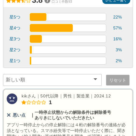
3.8
レビュー書く
口コミ件数93
星5つ
22%
星4つ
57%
星3つ
16%
星2つ
3%
星1つ
2%
リセット
kikさん｜50代以降｜男性｜製造業｜2024.12
1
一時停止状態からの解除条件は解除番号
悪い点
｜
ありきにしないでいただきたい
アプリ一時停止からの停止解除には４桁の解除番号の連絡が必
須となっている。スマホ紛失等で一時停止いただく際に、聞き