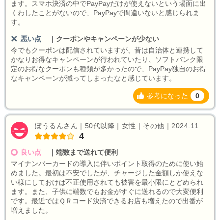
ます。スマホ決済の中でPayPayだけが使えないという場面に出
くわしたことがないので、PayPayで間違いないと感じられま
す。
悪い点
｜
クーポンやキャンペーンが少ない
今でもクーポンは配信されていますが、昔は自治体と連携して
かなりお得なキャンペーンが行われていたり、ソフトバンク限
定のお得なクーポンも種類が多かったので、PayPay独自のお得
なキャンペーンが減ってしまったなと感じています。
参考になった
0
ぽうるんさん｜50代以降｜女性｜その他｜2024.11
4
良い点
｜
端数まで送れて便利
マイナンバーカードの導入に伴いポイント取得のために使い始
めました。最初は不安でしたが、チャージした金額しか使えな
い様にしておけば不正使用されても被害を最小限にとどめられ
ます。また、子供に端数でもお金がすぐに送れるので大変便利
です。最近ではＱＲコード決済できるお店も増えたので出番が
増えました。