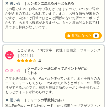
悪い点
｜
カンタンに送れる分不安もある
その場ですぐにお金のやり取りができますので、いつかご送金
が起きるのではと心配しています。また、お得な情報が来るの
ですが、自分には日常でほとんど関係のないお店のクーポンば
かりで、あまりお得感がありません。もっと庶民的なお店で利
用できる特典が欲しいです。
参考になった
0
ここかさん｜40代前半｜女性｜自由業・フリーランス
｜2024.11
4
クーポンと一緒に使ってポイントが貯め
良い点
｜
られる
スマホ決済対応なら、PayPayを使っています。まず手持ちのカ
ードでチャージしてから、PayPayで支払うとポイントの二重取
りができるためです。毎週月曜日更新のクーポンを併用すれば
もっとポイントが貯められます。
悪い点
｜
チャージの手数料が痛い
私はPayPayカード以外のカード、かつ携帯キャリアがソフトバ