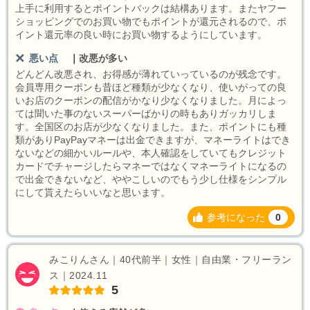
上手に利用するとポイントバックは結構あります。またヤフー
ショッピングでのお買い物でもポイントが還元されるので、ポ
イント還元率の良い時にお買い物するようにしています。
悪い点
｜
改悪が多い
どんどん改悪され、お得感が薄れていっているのが残念です。
会員専用クーポンも昔ほど種類が少なくなり、使いがっての良
いお店のクーポンの配信がかなり少なくなりました。月によっ
ては聞いた事のないスーパーばかりの時もありガッカリしま
す。全国区のお店が少なくなりました。また、ポイントにも種
類がありPayPayマネーは出金できますが、マネーライトはでき
ないなどの細かいルールや、本人確認をしていてもクレジット
カードでチャージしたらマネーではなくマネーライトになるの
で出金できないなど、ややこしいのでもう少し仕様をシンプル
にして貰えたらいいなと思います。
参考になった
0
みこりんさん｜40代前半｜女性｜自由業・フリーラン
ス｜2024.11
5