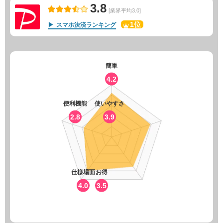
3.8
[業界平均3.0]
1位
スマホ決済ランキング
簡単
4.2
便利機能
使いやすさ
2.8
3.9
仕様場面
お得
4.0
3.5