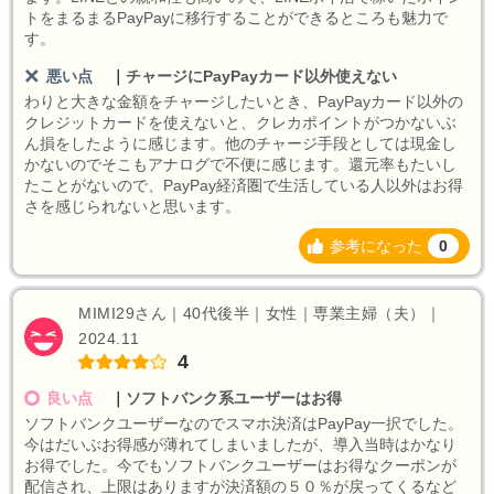
トをまるまるPayPayに移行することができるところも魅力で
す。
悪い点
｜
チャージにPayPayカード以外使えない
わりと大きな金額をチャージしたいとき、PayPayカード以外の
クレジットカードを使えないと、クレカポイントがつかないぶ
ん損をしたように感じます。他のチャージ手段としては現金し
かないのでそこもアナログで不便に感じます。還元率もたいし
たことがないので、PayPay経済圏で生活している人以外はお得
さを感じられないと思います。
参考になった
0
MIMI29さん｜40代後半｜女性｜専業主婦（夫）｜
2024.11
4
良い点
｜
ソフトバンク系ユーザーはお得
ソフトバンクユーザーなのでスマホ決済はPayPay一択でした。
今はだいぶお得感が薄れてしまいましたが、導入当時はかなり
お得でした。今でもソフトバンクユーザーはお得なクーポンが
配信され、上限はありますが決済額の５０％が戻ってくるなど