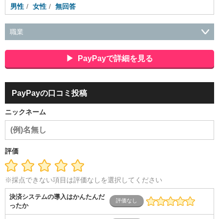
男性
女性
無回答
職業
会社役員・経営者
事務・財務・会計・経理
秘書・受付
ス
ポーツ関連
広告・マスコミ
接客・小売・流通・外食・食
PayPayで詳細を見る
品
アミューズメント・エンターテイメント・ゲーム関連
美
容・エステ・リラクゼーション
旅行・ホテル・航空・ブライ
ダル・葬祭
メディア職
クリエイティブ・デザイン・映像・
PayPayの口コミ投稿
音響
芸能・イベント・コンパニオン
ITエンジニア（システ
ム開発・SE・インフラ）
エンジニア（機械・電気・電子・半
ニックネーム
導体・制御）
警備・交通・建築・土木技術職
医療・福祉・
介護
その他
教育・公務員
学生
自営業・フリーラン
ス
士業・コンサルティング
金融・商社
不動産・保険・サ
ービス
コールセンター
マーケティング・企画
製造業
評価
専業主婦（夫）
営業
※採点できない項目は評価なしを選択してください
決済システムの導入はかんたんだ
ったか