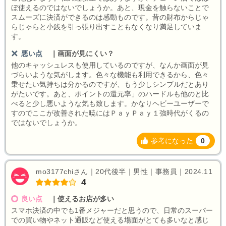
ぼ使えるのではないでしょうか。あと、現金を触らないことで
スムーズに決済ができるのは感動ものです。昔の財布からじゃ
らじゃらと小銭を引っ張り出すこともなくなり満足していま
す。
悪い点
｜
画面が見にくい？
他のキャッシュレスも使用しているのですが、なんか画面が見
づらいような気がします。色々な機能も利用できるから、色々
乗せたい気持ちは分かるのですが、もう少しシンプルだとあり
がたいです。あと、ポイントの還元率」のハードルも他のと比
べると少し悪いような気も致します。かなりヘビーユーザーで
すのでここが改善された暁にはＰａｙＰａｙ１強時代がくるの
ではないでしょうか。
参考になった
0
mo3177chiさん｜20代後半｜男性｜事務員｜2024.11
4
良い点
｜
使えるお店が多い
スマホ決済の中でも1番メジャーだと思うので、日常のスーパー
での買い物やネット通販など使える場面がとても多いなと感じ