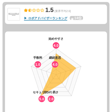
1.5
[業界平均2.6]
14位
ロボアドバイザーランキング
始めやすさ
4.0
手数料
継続意思
1.0
4.0
セキュリティ
分かり易さ
5.0
2.0