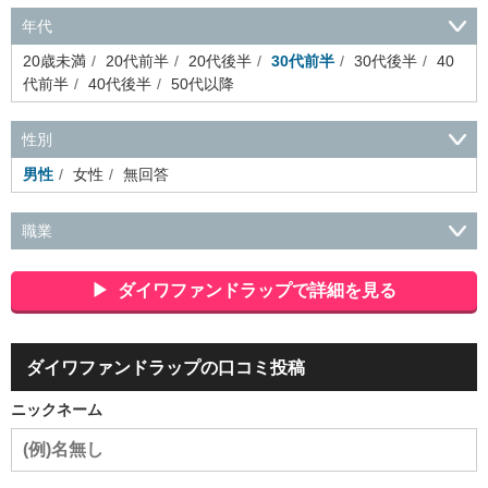
年代
20歳未満
20代前半
20代後半
30代前半
30代後半
40
代前半
40代後半
50代以降
性別
男性
女性
無回答
職業
会社役員・経営者
事務・財務・会計・経理
秘書・受付
ス
ポーツ関連
広告・マスコミ
接客・小売・流通・外食・食
ダイワファンドラップで詳細を見る
品
アミューズメント・エンターテイメント・ゲーム関連
美
容・エステ・リラクゼーション
旅行・ホテル・航空・ブライ
ダル・葬祭
メディア職
クリエイティブ・デザイン・映像・
ダイワファンドラップの口コミ投稿
音響
芸能・イベント・コンパニオン
ITエンジニア（システ
ム開発・SE・インフラ）
エンジニア（機械・電気・電子・半
ニックネーム
導体・制御）
警備・交通・建築・土木技術職
医療・福祉・
介護
その他
教育・公務員
学生
自営業・フリーラン
ス
士業・コンサルティング
金融・商社
不動産・保険・サ