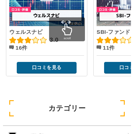
ウェルスナビ
SBI-ファンド
scroll
3.0
16件
11件
口コミを見る
口コミ
カテゴリー