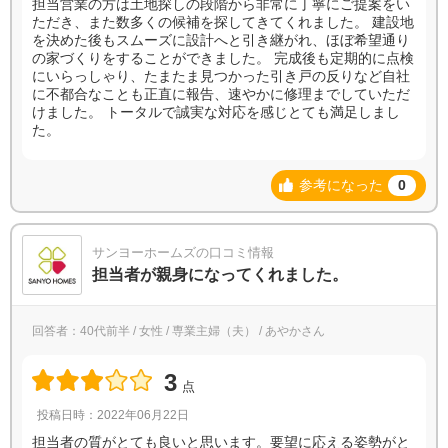
担当営業の方は土地探しの段階から非常に丁寧にご提案をい
ただき、また数多くの候補を探してきてくれました。 建設地
を決めた後もスムーズに設計へと引き継がれ、ほぼ希望通り
の家づくりをすることができました。 完成後も定期的に点検
にいらっしゃり、たまたま見つかった引き戸の反りなど自社
に不都合なことも正直に報告、速やかに修理までしていただ
けました。 トータルで誠実な対応を感じとても満足しまし
た。
参考になった
0
サンヨーホームズの口コミ情報
担当者が親身になってくれました。
回答者：40代前半 / 女性 / 専業主婦（夫） / あやかさん
3
点
投稿日時：2022年06月22日
担当者の質がとても良いと思います。要望に応える姿勢がと