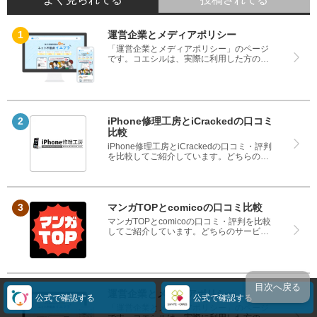
運営企業とメディアポリシー
「運営企業とメディアポリシー」のページ
です。コエシルは、実際に利用した方の口
コミや評判のみを掲載し、みんなの口コミ
をベースにランキングや評判の比較を掲載
しているサイトです。良い口コミだけでは
なく、悪い口コミもしっかり掲載している
ので、サービスや商品選びにお役立てくだ
さい。
iPhone修理工房とiCrackedの口コミ
比較
iPhone修理工房とiCrackedの口コミ・評判
を比較してご紹介しています。どちらのサ
ービスも実際を利用した方の評判ですの
で、良いところと悪いところどちらも見
て、iPhone修理工房とiCrackedのどちらを
使うのか参考にしてください。
マンガTOPとcomicoの口コミ比較
マンガTOPとcomicoの口コミ・評判を比較
してご紹介しています。どちらのサービス
も実際を利用した方の評判ですので、良い
ところと悪いところどちらも見て、マンガ
TOPとcomicoのどちらを使うのか参考にし
てください。
目次へ戻る
運営企業とメディアポリシー
公式で確認する
公式で確認する
「運営企業とメディアポリシー」のページ