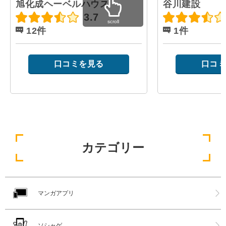
旭化成ヘーベルハウス
谷川建設
3.7
scroll
12件
1件
口コミを見る
口コミ
カテゴリー
マンガアプリ
ソシャゲ