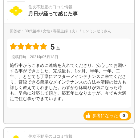
住友不動産の口コミ情報
月日が経って感じた事
回答者：30代後半 / 女性 / 専業主婦（夫） / ミンミンゼミさん
5
点
投稿日時：2021年05月18日
施行中からこまめに連絡を入れてくださり、安心してお願い
する事ができました。完成後も、1ヶ月、半年、一年、二
年、、ととても丁寧にアフターメインテナンスに来てくださ
り、普段できる簡単なメインテナンスの方法や清掃の仕方も
詳しく教えてくれました。わずかな床鳴りが気になった時
も、早急に対応して頂き、築五年になりますが、今でも大満
足で住む事ができています。
参考になった
0
住友不動産の口コミ情報