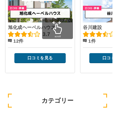
旭化成ヘーベルハウス
谷川建設
3.7
scroll
12件
1件
口コミを見る
口コミ
カテゴリー