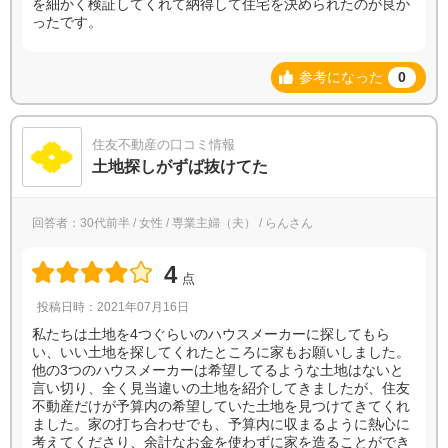
を細かく検証してくれて納得して住宅を決められたのが良か
ったです。
参考になった
0
住友不動産の口コミ情報
土地探しがずば抜けてた
回答者：30代前半 / 女性 / 専業主婦（夫） / らんさん
4
点
投稿日時：2021年07月16日
私たちは土地を4つぐらいのハウスメーカーに探してもら
い、いい土地を探してくれたところに家もお願いしました。
他の3つのハウスメーカーは希望してるような土地はないと
言い切り、全く見当違いの土地を紹介してきましたが、住友
不動産だけが予算内の希望していた土地を見つけてきてくれ
ました。家の打ち合わせでも、予算内に収まるように熱心に
考えてくださり、余計なお金を使わずに家を造ることができ