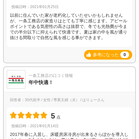
投稿日時：2021年01月25日
以前に住んでいた家が老朽化していたせいかもしれません
が、一条工務店の家造りはとても丁寧に感じます。アピール
ポイントである気密性の高さは抜群で、冬でも光熱費が今ま
での半分以下に抑えられて快適です。夏は家の中を風が通り
抜ける間取りで自然な風を感じる事ができます。
参考になった
0
一条工務店の口コミ情報
年中快適！
回答者：30代前半 / 女性 / 専業主婦（夫） / はりょーさん
5
点
投稿日時：2021年01月14日
2017年春に入居し、床暖房床冷房が出来るさらぽかを導入し