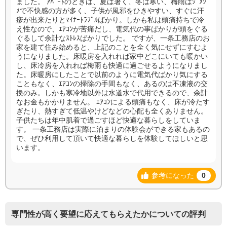
ました。 ｱﾊﾟｰﾄのときは、夏は暑く、冬は寒い、梅雨はｼﾞﾒｼﾞ
ﾒで不快感の方が多く、子供が風邪をひきやすい、すぐに汗
疹が出来たりとﾏｲﾅｰﾄﾗﾌﾞﾙばかり。しかも私は頭痛持ちで冷
え性なので、ｴｱｺﾝが苦痛だし、電気代の事ばかりが頭をぐる
ぐるして余計なｽﾄﾚｽばかりでした。 ですが、一条工務店のお
家を建て住み始めると、上記のことを全く気にせずにすむよ
うになりました。床暖房を入れれば家中どこにいても暖かい
し、床冷房を入れれば梅雨も快適に過ごせるようになりまし
た。床暖房にしたことで以前のように電気代ばかり気にする
こともなく、ｴｱｺﾝの掃除の手間もなく、あるのは不凍液の交
換のみ。しかも寒冷地以外は水道水で代用できるので、余計
なお金もかかりません。 ｴｱｺﾝによる頭痛もなく、床が冷たす
ぎたり、熱すぎて低温やけどなどの心配も全くありません。
子供たちは年中肌着で過ごすほど快適な暮らしをしていま
す。 一条工務店は実際に泊まりの体験会ができる家もあるの
で、ぜひ利用して頂いて快適な暮らしを体験してほしいと思
います。
参考になった
0
専門性が高く要望に応えてもらえたかについての評判