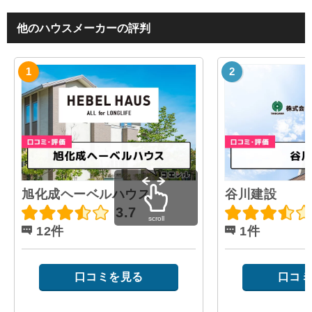
他のハウスメーカーの評判
旭化成ヘーベルハウス
谷川建設
3.7
scroll
12件
1件
口コミを見る
口コミ