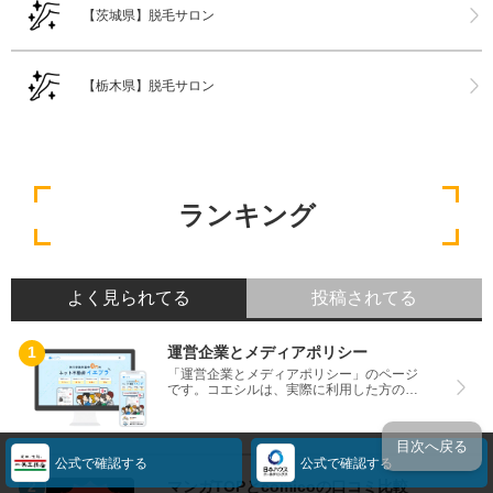
【茨城県】脱毛サロン
【栃木県】脱毛サロン
ランキング
よく見られてる
投稿されてる
運営企業とメディアポリシー
「運営企業とメディアポリシー」のページ
です。コエシルは、実際に利用した方の口
コミや評判のみを掲載し、みんなの口コミ
をベースにランキングや評判の比較を掲載
しているサイトです。良い口コミだけでは
目次へ戻る
なく、悪い口コミもしっかり掲載している
公式で確認する
公式で確認する
ので、サービスや商品選びにお役立てくだ
さい。
マンガTOPとcomicoの口コミ比較