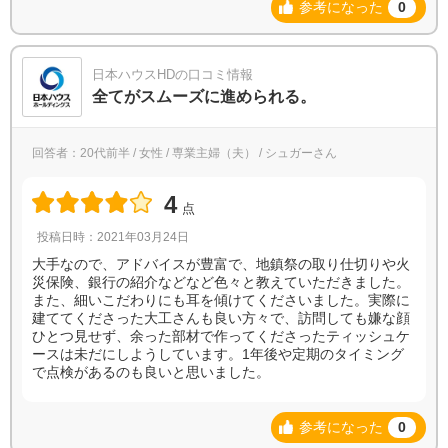
参考になった
0
日本ハウスHDの口コミ情報
全てがスムーズに進められる。
回答者：20代前半 / 女性 / 専業主婦（夫） / シュガーさん
4
点
投稿日時：2021年03月24日
大手なので、アドバイスが豊富で、地鎮祭の取り仕切りや火
災保険、銀行の紹介などなど色々と教えていただきました。
また、細いこだわりにも耳を傾けてくださいました。実際に
建ててくださった大工さんも良い方々で、訪問しても嫌な顔
ひとつ見せず、余った部材で作ってくださったティッシュケ
ースは未だにしようしています。1年後や定期のタイミング
で点検があるのも良いと思いました。
参考になった
0