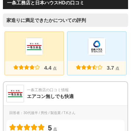
一条工務店と日本ハウスHDの口コミ
家造りに満足できたかについての評判
4.4
3.7
点
点
一条工務店の口コミ情報
エアコン無しでも快適
回答者：30代後半 / 男性 / 製造業 / T.Kさん
5
点