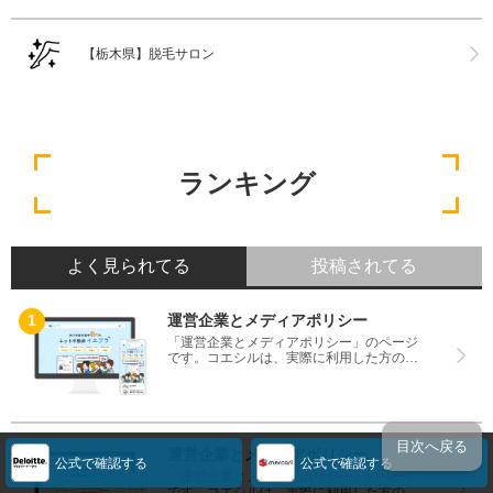
【栃木県】脱毛サロン
ランキング
よく見られてる
投稿されてる
運営企業とメディアポリシー
「運営企業とメディアポリシー」のページ
です。コエシルは、実際に利用した方の口
コミや評判のみを掲載し、みんなの口コミ
をベースにランキングや評判の比較を掲載
しているサイトです。良い口コミだけでは
なく、悪い口コミもしっかり掲載している
ので、サービスや商品選びにお役立てくだ
目次へ戻る
さい。
運営企業とメディアポリシー
公式で確認する
公式で確認する
「運営企業とメディアポリシー」のページ
です。コエシルは、実際に利用した方の口