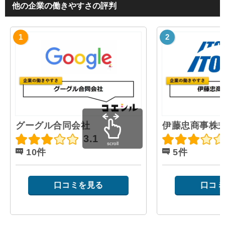
他の企業の働きやすさの評判
グーグル合同会社
伊藤忠商事株
3.1
scroll
10件
5件
口コミを見る
口コミ