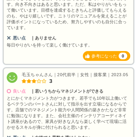
す。向き不向きはあると思います。ただ、私はやりがいをもっ
て働いています。目標を達成するときちんと評価してもらえる
のも、やはり嬉しいです。ニトリのマニュアルを覚えることが
評価ポイントになっているため、努力しやすいのも自分に合っ
ています。
悪い点
｜
ありません
毎日やりがいを持って楽しく働けています。
参考になった
0
毛玉ちゃんさん｜20代前半｜女性｜接客業｜2023.05
3
良い点
｜
若いうちからマネジメントができる
とにかくマネジメント力がつきます。若手でも10年以上働いて
るベテランのパートさんに対して指示を出す立場になるからで
す。店舗でのマネジメント能力や人間関係の築きかたなど非常
に勉強になります。また、会社主催のインテリアコーディネイ
ト講座があるので、家具が好きな人なら楽しく学べて現場に活
かせるスキルが身に付けられると思います。