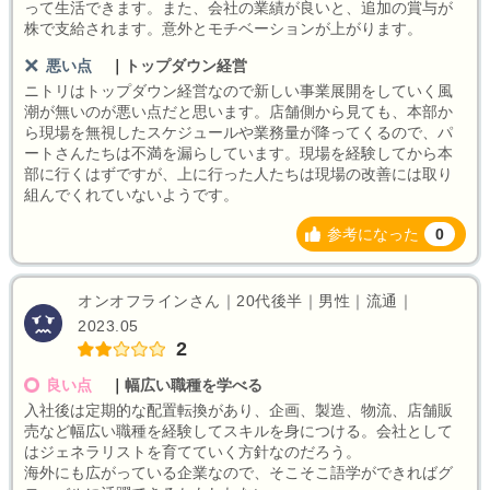
って生活できます。また、会社の業績が良いと、追加の賞与が
株で支給されます。意外とモチベーションが上がります。
悪い点
｜
トップダウン経営
ニトリはトップダウン経営なので新しい事業展開をしていく風
潮が無いのが悪い点だと思います。店舗側から見ても、本部か
ら現場を無視したスケジュールや業務量が降ってくるので、パ
ートさんたちは不満を漏らしています。現場を経験してから本
部に行くはずですが、上に行った人たちは現場の改善には取り
組んでくれていないようです。
参考になった
0
オンオフラインさん｜20代後半｜男性｜流通｜
2023.05
2
良い点
｜
幅広い職種を学べる
入社後は定期的な配置転換があり、企画、製造、物流、店舗販
売など幅広い職種を経験してスキルを身につける。会社として
はジェネラリストを育てていく方針なのだろう。
海外にも広がっている企業なので、そこそこ語学ができればグ