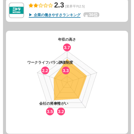
2.3
[業界平均2.5]
36位
企業の働きやすさランキング
年収の高さ
3.7
ワークライフバランス
評価制度
2.2
3.3
会社の将来性
やりがい
3.5
3.2