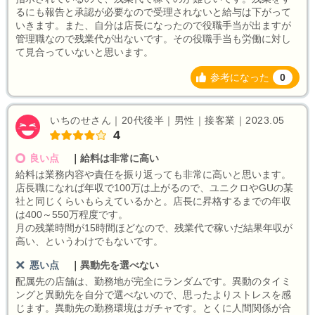
るにも報告と承認が必要なので受理されないと給与は下がって
いきます。また、自分は店長になったので役職手当が出ますが
管理職なので残業代が出ないです。その役職手当も労働に対し
て見合っていないと思います。
参考になった
0
いちのせさん｜20代後半｜男性｜接客業｜2023.05
4
良い点
｜
給料は非常に高い
給料は業務内容や責任を振り返っても非常に高いと思います。
店長職になれば年収で100万は上がるので、ユニクロやGUの某
社と同じくらいもらえているかと。店長に昇格するまでの年収
は400～550万程度です。
月の残業時間が15時間ほどなので、残業代で稼いだ結果年収が
高い、というわけでもないです。
悪い点
｜
異動先を選べない
配属先の店舗は、勤務地が完全にランダムです。異動のタイミ
ングと異動先を自分で選べないので、思ったよりストレスを感
じます。異動先の勤務環境はガチャです。とくに人間関係が合