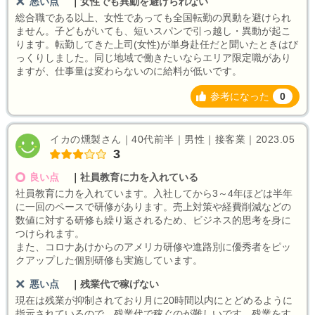
悪い点
｜
女性でも異動を避けられない
総合職である以上、女性であっても全国転勤の異動を避けられ
ません。子どもがいても、短いスパンで引っ越し・異動が起こ
ります。転勤してきた上司(女性)が単身赴任だと聞いたときはび
っくりしました。同じ地域で働きたいならエリア限定職があり
ますが、仕事量は変わらないのに給料が低いです。
参考になった
0
イカの燻製さん｜40代前半｜男性｜接客業｜2023.05
3
良い点
｜
社員教育に力を入れている
社員教育に力を入れています。入社してから3～4年ほどは半年
に一回のペースで研修があります。売上対策や経費削減などの
数値に対する研修も繰り返されるため、ビジネス的思考を身に
つけられます。
また、コロナあけからのアメリカ研修や進路別に優秀者をピッ
クアップした個別研修も実施しています。
悪い点
｜
残業代で稼げない
現在は残業が抑制されており月に20時間以内にとどめるように
指示されているので、残業代で稼ぐのが難しいです。残業をす