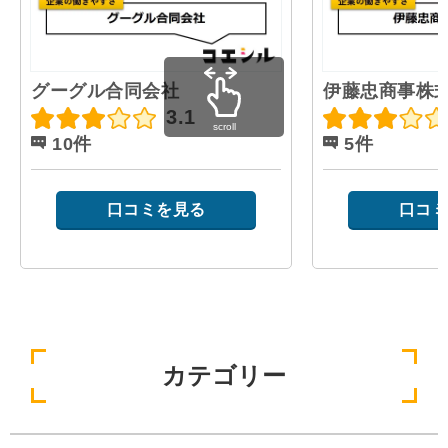
グーグル合同会社
伊藤忠商事株
3.1
scroll
10件
5件
口コミを見る
口コミ
カテゴリー