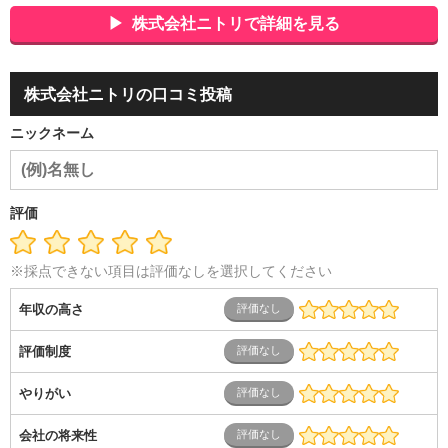
会社役員・経営者
事務・財務・会計・経理
秘書・受付
ス
ポーツ関連
広告・マスコミ
接客・小売・流通・外食・食
株式会社ニトリで詳細を見る
品
アミューズメント・エンターテイメント・ゲーム関連
美
容・エステ・リラクゼーション
旅行・ホテル・航空・ブライ
ダル・葬祭
メディア職
クリエイティブ・デザイン・映像・
株式会社ニトリの口コミ投稿
音響
芸能・イベント・コンパニオン
ITエンジニア（システ
ム開発・SE・インフラ）
エンジニア（機械・電気・電子・半
ニックネーム
導体・制御）
警備・交通・建築・土木技術職
医療・福祉・
介護
その他
教育・公務員
学生
自営業・フリーラン
ス
士業・コンサルティング
金融・商社
不動産・保険・サ
ービス
コールセンター
マーケティング・企画
製造業
評価
専業主婦（夫）
営業
※採点できない項目は評価なしを選択してください
年収の高さ
評価制度
やりがい
会社の将来性