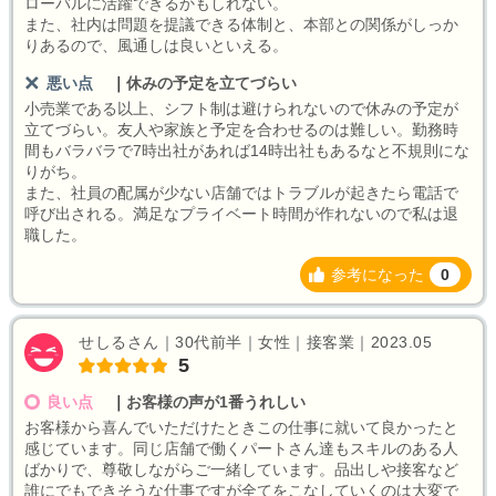
ローバルに活躍できるかもしれない。
また、社内は問題を提議できる体制と、本部との関係がしっか
りあるので、風通しは良いといえる。
悪い点
｜
休みの予定を立てづらい
小売業である以上、シフト制は避けられないので休みの予定が
立てづらい。友人や家族と予定を合わせるのは難しい。勤務時
間もバラバラで7時出社があれば14時出社もあるなと不規則にな
りがち。
また、社員の配属が少ない店舗ではトラブルが起きたら電話で
呼び出される。満足なプライベート時間が作れないので私は退
職した。
参考になった
0
せしるさん｜30代前半｜女性｜接客業｜2023.05
5
良い点
｜
お客様の声が1番うれしい
お客様から喜んでいただけたときこの仕事に就いて良かったと
感じています。同じ店舗で働くパートさん達もスキルのある人
ばかりで、尊敬しながらご一緒しています。品出しや接客など
誰にでもできそうな仕事ですが全てをこなしていくのは大変で