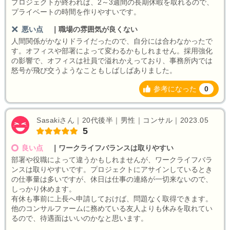
プロジェクトが終われば、2～3週間の長期休暇を取れるので、
プライベートの時間を作りやすいです。
悪い点
｜
職場の雰囲気が良くない
人間関係がかなりドライだったので、自分には合わなかったで
す。オフィスや部署によって変わるかもしれません。採用強化
の影響で、オフィスは社員で溢れかえっており、事務所内では
怒号が飛び交うようなこともしばしばありました。
参考になった
0
Sasakiさん｜20代後半｜男性｜コンサル｜2023.05
5
良い点
｜
ワークライフバランスは取りやすい
部署や役職によって違うかもしれませんが、ワークライフバラ
ンスは取りやすいです。プロジェクトにアサインしているとき
の仕事量は多いですが、休日は仕事の連絡が一切来ないので、
しっかり休めます。
有休も事前に上長へ申請しておけば、問題なく取得できます。
他のコンサルファームに務めている友人よりも休みを取れてい
るので、待遇面はいいのかなと思います。