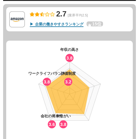
2.7
[業界平均2.5]
15位
企業の働きやすさランキング
年収の高さ
3.8
ワークライフバランス
評価制度
3.8
3.2
会社の将来性
やりがい
3.6
3.8