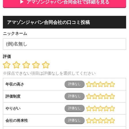
ポーツ関連
広告・マスコミ
接客・小売・流通・外食・食
アマゾンジャパン合同会社で詳細を見る
品
アミューズメント・エンターテイメント・ゲーム関連
美
容・エステ・リラクゼーション
旅行・ホテル・航空・ブライ
ダル・葬祭
メディア職
クリエイティブ・デザイン・映像・
アマゾンジャパン合同会社の口コミ投稿
音響
芸能・イベント・コンパニオン
ITエンジニア（システ
ム開発・SE・インフラ）
エンジニア（機械・電気・電子・半
ニックネーム
導体・制御）
警備・交通・建築・土木技術職
医療・福祉・
介護
その他
教育・公務員
学生
自営業・フリーラン
ス
士業・コンサルティング
金融・商社
不動産・保険・サ
ービス
コールセンター
マーケティング・企画
製造業
評価
専業主婦（夫）
営業
※採点できない項目は評価なしを選択してください
年収の高さ
評価制度
やりがい
会社の将来性