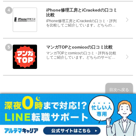
なく、悪い口コミもしっかり掲載している
ので、サービスや商品選びにお役立てくだ
さい。
iPhone修理工房とiCrackedの口コミ
比較
iPhone修理工房とiCrackedの口コミ・評判
を比較してご紹介しています。どちらのサ
ービスも実際を利用した方の評判ですの
で、良いところと悪いところどちらも見
て、iPhone修理工房とiCrackedのどちらを
使うのか参考にしてください。
マンガTOPとcomicoの口コミ比較
マンガTOPとcomicoの口コミ・評判を比較
してご紹介しています。どちらのサービス
も実際を利用した方の評判ですので、良い
ところと悪いところどちらも見て、マンガ
TOPとcomicoのどちらを使うのか参考にし
てください。
目次へ戻る
SNSでシェア