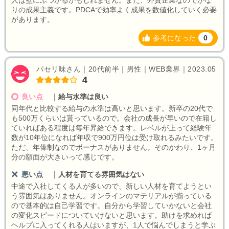
りの成果主義です。PDCAで効率よく成果を数値化していく必要
があります。
参考になった
0
パセリ味さん｜20代前半｜男性｜WEB業界｜2023.05
4
良い点
｜
給与水準は良い
同年代と比較する給与の水準は高いと思います。新卒の20代で
も500万くらいは貰っているので。会社の成長が早いので在籍し
ていればある程度は毎年昇給できます。レベルが上って経験年
数が10年位になれば年収で900万円位は受け取れるみたいです。
ただ、年俸制なのでボーナスがありません。そのかわり、1ヶ月
分の額面が大きいって感じです。
悪い点
｜
人材を育てる雰囲気はない
中途で入社してくる人が多いので、新しい人材を育てようとい
う雰囲気はありません。オンラインのマテリアルが揃っている
ので基本的は自己学習です。自分から学習していかないと会社
の変化スピードについていけないと思います。助けを求めれば
ヘルプに入ってくれる人はいますが、1人で悩んでしまうと学ぶ