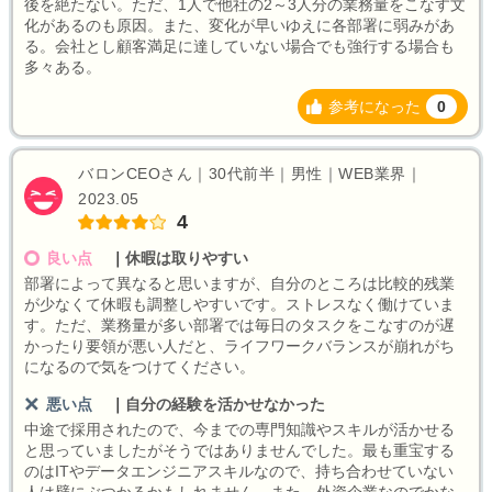
後を絶たない。ただ、1人で他社の2～3人分の業務量をこなす文
化があるのも原因。また、変化が早いゆえに各部署に弱みがあ
る。会社とし顧客満足に達していない場合でも強行する場合も
多々ある。
参考になった
0
バロンCEOさん｜30代前半｜男性｜WEB業界｜
2023.05
4
良い点
｜
休暇は取りやすい
部署によって異なると思いますが、自分のところは比較的残業
が少なくて休暇も調整しやすいです。ストレスなく働けていま
す。ただ、業務量が多い部署では毎日のタスクをこなすのが遅
かったり要領が悪い人だと、ライフワークバランスが崩れがち
になるので気をつけてください。
悪い点
｜
自分の経験を活かせなかった
中途で採用されたので、今までの専門知識やスキルが活かせる
と思っていましたがそうではありませんでした。最も重宝する
のはITやデータエンジニアスキルなので、持ち合わせていない
人は壁にぶつかるかもしれません。また、外資企業なのでかな