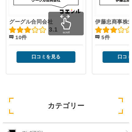
グーグル合同会社
伊藤忠商事株
3.1
scroll
10件
5件
口コミを見る
口コミ
カテゴリー