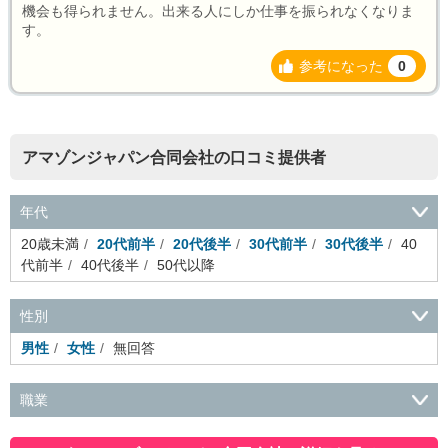
機会も得られません。出来る人にしか仕事を振られなくなりま
す。
参考になった
0
アマゾンジャパン合同会社の口コミ提供者
年代
20歳未満
20代前半
20代後半
30代前半
30代後半
40
代前半
40代後半
50代以降
性別
男性
女性
無回答
職業
会社役員・経営者
事務・財務・会計・経理
秘書・受付
ス