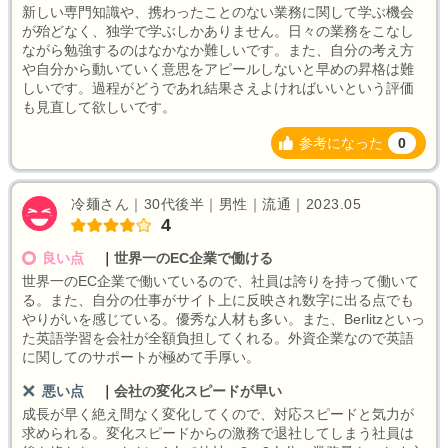
新しい専門知識や、携わったことのない業務に関して学ぶ機会
が殆どなく、独学で学ぶしかありません。日々の業務をこなし
ながら勉強するのはなかなか難しいです。また、自分の考え方
や自分から動いていく意思をアピールしないと早めの昇格は難
しいです。過程がどうであれ結果さえよければいいという評価
も見直して欲しいです。
参考になった
0
冷麺さん｜30代後半｜男性｜流通｜2023.05
4
良い点
｜
世界一のEC企業で働ける
世界一のEC企業で働いているので、社員は誇りを持って働いて
る。また、自分の仕事がサイト上に反映され数字に出る点でも
やりがいを感じている。優秀な人材も多い。また、Berlitzといっ
た英語学習を会社が全額負担してくれる。外資企業なので英語
に関してのサポートが極めて手厚い。
悪い点
｜
会社の変化スピードが早い
成長が早く絶え間なく変化してくので、対応スピードと気力が
求められる。変化スピードからの激務で退社してしまう社員は