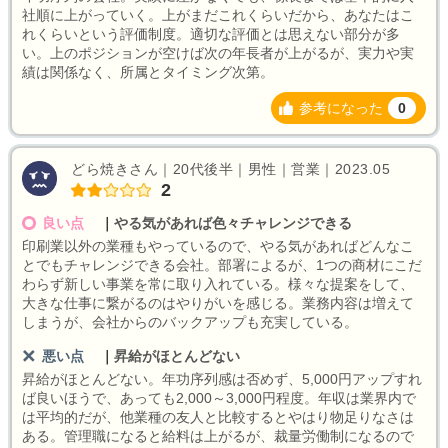
社順に上がっていく。上がまだこれくらいだから、あなたはこ
れくらいという評価制度。適切な評価とは思えない部分が多
い。上のポジションが空けば次の年長者が上がるが、実力や実
績は関係なく、所属とタイミング次第。
参考になった
0
どら焼きさん｜20代後半｜男性｜営業｜2023.05
2
良い点
｜
やる気があれば色々チャレンジできる
印刷業以外の業種もやっているので、やる気があればどんなこ
とでもチャレンジできる会社。部署によるが、1つの商材にこだ
わらず新しい事業を常に取り入れている。様々な提案をして、
大きな仕事に繋がるのはやりがいを感じる。業務内容は増えて
しまうが、会社からのバックアップも充実している。
悪い点
｜
昇給がほとんどない
昇給がほとんどない。年功序列感は否めず、5,000円アップすれ
ば良いほうで、あっても2,000～3,000円程度。年収は業界内で
は平均的だが、他業種の友人と比較するとやはり物足りなさは
ある。管理職になると給料は上がるが、裁量労働制になるので