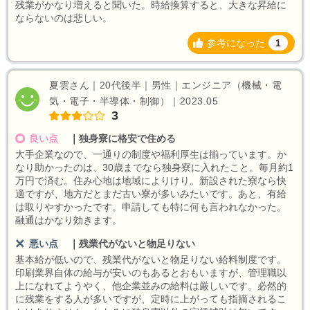
残業がかなり増えると聞いた。時給換算すると、大きな昇給に
ならないのは悲しい。
参考になった
1
夏雲さん｜20代後半｜男性｜エンジニア（機械・電
気・電子・半導体・制御）｜2023.05
3
良い点
｜
独身寮に格安で住める
大手企業なので、一通りの制度や福利厚生は揃っています。か
なり助かったのは、30歳までなら独身寮に入れたこと。毎月約1
万円で済む。住み心地は地域によりけり。新設された寮なら快
適ですが、地方だとまだ古い寮が多いみたいです。あと、有給
は取りやすかったです。申請しても特に何も言われなかった。
融通はかなり効きます。
悪い点
｜
残業代がないと物足りない
基本給が低いので、残業代がないと物足りない給料制度です。
印刷業界自体の給与が安いのもあるとおもいますが、管理職以
上になれてようやく、他企業並みの給料は厳しいです。必然的
に残業をする人が多いですが、定時に上がっても指摘されるこ