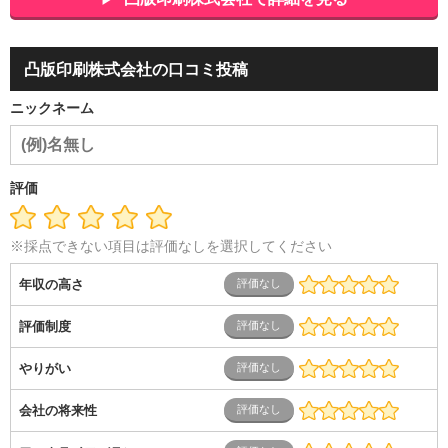
品
アミューズメント・エンターテイメント・ゲーム関連
美
容・エステ・リラクゼーション
旅行・ホテル・航空・ブライ
ダル・葬祭
メディア職
クリエイティブ・デザイン・映像・
凸版印刷株式会社の口コミ投稿
音響
芸能・イベント・コンパニオン
ITエンジニア（システ
ム開発・SE・インフラ）
エンジニア（機械・電気・電子・半
ニックネーム
導体・制御）
警備・交通・建築・土木技術職
医療・福祉・
介護
その他
教育・公務員
学生
自営業・フリーラン
ス
士業・コンサルティング
金融・商社
不動産・保険・サ
ービス
コールセンター
マーケティング・企画
製造業
評価
専業主婦（夫）
営業
※採点できない項目は評価なしを選択してください
年収の高さ
評価制度
やりがい
会社の将来性