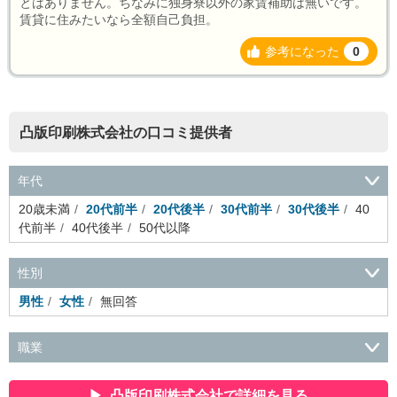
とはありません。ちなみに独身寮以外の家賃補助は無いです。
賃貸に住みたいなら全額自己負担。
参考になった
0
凸版印刷株式会社の口コミ提供者
年代
20歳未満
20代前半
20代後半
30代前半
30代後半
40
代前半
40代後半
50代以降
性別
男性
女性
無回答
職業
会社役員・経営者
事務・財務・会計・経理
秘書・受付
ス
ポーツ関連
広告・マスコミ
接客・小売・流通・外食・食
凸版印刷株式会社で詳細を見る