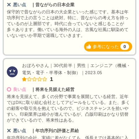
悪い点
｜
昔ながらの日本企業
保守的で昔ながらの日本の大企業といった感じです。基本は年
功序列で上の言うことは絶対。特に、昔ながらの考え方を持っ
ているのが上層部です。時代に合っていないと感じることが
多々あります。働いている海外の人は、古風な社風に馴染めて
いないせいか早期で退職していきます。
参考になった
0
おぼろやさん｜30代前半｜男性｜エンジニア（機械・
電気・電子・半導体・制御）｜2023.05
1
良い点
｜
将来を見据えた経営
将来を見据えて、多くの分野で事業を展開している経営。近年
ではDXに取り組む会社としてアピールをしている。また、多く
の顧客や取引先を抱えているので、ビジネスチャンスを拾いや
すい。印刷業界は縮小が進んでいるが、凸版印刷はかなり切替
ができているので、将来性はある。
悪い点
｜
年功序列の評価と昇給
年功序列の会社。実績に差がなくても、係長までは基本的に入