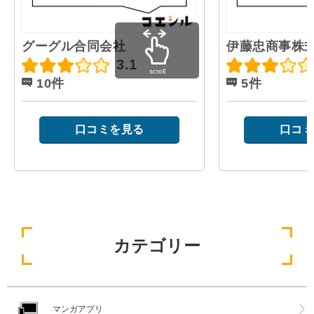
グーグル合同会社
伊藤忠商事株
3.1
scroll
10件
5件
口コミを見る
口コミ
カテゴリー
マンガアプリ