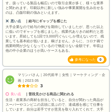
す。扱っている製品も幅広いので取引企業が多く、様々な業界
と関われます。印刷以外に新しい強みや事業展開を生み出せる
のは、凸版印刷の強みといえます。
悪い点
｜
給与にギャップを感じた
大手企業なので給与の伸びを期待していましたが、思った以上
に低いのでギャップを感じました。残業代ありきの給料だと思
います。昇給しても1回で3,000円ぐらいしか増えないので、残
業しても基本給が低いまま。稼げません。さらに、コロナ禍で
残業時間が少なくなっているので物足りない金額です。年収は
他の中小企業のほうが高いケースもある。
参考になった
0
マリンバさん｜20代前半｜女性｜マーケティング・企
画｜2023.05
3
良い点
｜
普段見かける商品に関われる
生活・産業系の商材を担当していると、自分が関わった商品が
スーパーやコンビニの店頭に並ぶので、達成感を感じて仕事を
しています。自分は若手ですが意見を取り入れてくれて、大手