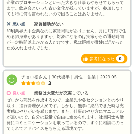
企業のプロモーションといった大きな仕事もやらせてもらって
ます。飲み会といった古い文化が残っていますが、参加しなく
ても特に何も言われないので困ることはありません。
悪い点
｜
家賃補助がない
印刷業界大手企業なのに家賃補助がありません。月に1万円で住
める独身寮がありますが、対象になるのは実家からの通勤時間
が一定時間以上かかる人だけです。私は距離が微妙に近かった
ため入れませんでした。
参考になった
0
チョロ松さん｜30代後半｜男性｜営業｜2023.05
3
良い点
｜
業務は大変だが充実している
ゼロから商品を作成するので、企業先や各セクションとのやり
取り、進行管理が大変です。しかし、無事に納品できた時は充
実感はやりがいを感じます。また、仕事のやり方にマニュアル
が無いので、自分の裁量で自由に進められます。社員同士も活
発にコミュニケーションを取っているので、すぐに相談にのっ
てくれてアドバイスをもらえる環境です。