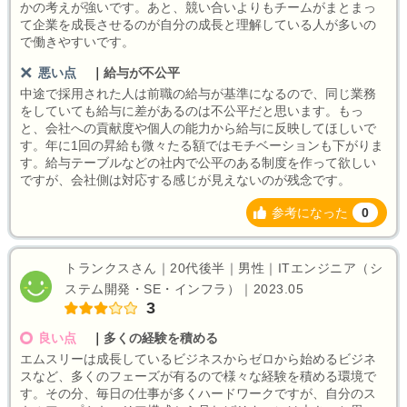
かの考えが強いです。あと、競い合いよりもチームがまとまっ
て企業を成長させるのが自分の成長と理解している人が多いの
で働きやすいです。
悪い点
｜
給与が不公平
中途で採用された人は前職の給与が基準になるので、同じ業務
をしていても給与に差があるのは不公平だと思います。もっ
と、会社への貢献度や個人の能力から給与に反映してほしいで
す。年に1回の昇給も微々たる額ではモチベーションも下がりま
す。給与テーブルなどの社内で公平のある制度を作って欲しい
ですが、会社側は対応する感じが見えないのが残念です。
参考になった
0
トランクスさん｜20代後半｜男性｜ITエンジニア（シ
ステム開発・SE・インフラ）｜2023.05
3
良い点
｜
多くの経験を積める
エムスリーは成長しているビジネスからゼロから始めるビジネ
スなど、多くのフェーズが有るので様々な経験を積める環境で
す。その分、毎日の仕事が多くハードワークですが、自分のス