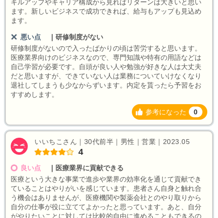
キルアップやキャリア構成から見ればリターンは大きいと思い
ます。新しいビジネスで成功できれば、給与もアップも見込め
ます。
悪い点
｜
研修制度がない
研修制度がないので入ったばかりの頃は苦労すると思います。
医療業界向けのビジネスなので、専門知識や特有の用語などは
自己学習が必要です。自頭が良い人や勉強が好きな人は大丈夫
だと思いますが、できていない人は業務についていけなくなり
退社してしまうも少なからずいます。内定を貰ったら予習をお
すすめします。
参考になった
0
いいちこさん｜30代前半｜男性｜営業｜2023.05
4
良い点
｜
医療業界に貢献できる
医療という大きな事業で進歩や業界の効率化を通じて貢献でき
ていることはやりがいを感じています。患者さん自身と触れ合
う機会はありませんが、医療機関や製薬会社とのやり取りから
自分の仕事が役に立ててよかったと思っています。あと、自分
がやりたいことに対しては比較的自由に進めることもできるの