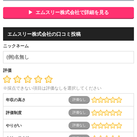
会社役員・経営者
事務・財務・会計・経理
秘書・受付
ス
ポーツ関連
広告・マスコミ
接客・小売・流通・外食・食
エムスリー株式会社で詳細を見る
品
アミューズメント・エンターテイメント・ゲーム関連
美
容・エステ・リラクゼーション
旅行・ホテル・航空・ブライ
ダル・葬祭
メディア職
クリエイティブ・デザイン・映像・
エムスリー株式会社の口コミ投稿
音響
芸能・イベント・コンパニオン
ITエンジニア（システ
ム開発・SE・インフラ）
エンジニア（機械・電気・電子・半
ニックネーム
導体・制御）
警備・交通・建築・土木技術職
医療・福祉・
介護
その他
教育・公務員
学生
自営業・フリーラン
ス
士業・コンサルティング
金融・商社
不動産・保険・サ
ービス
コールセンター
マーケティング・企画
製造業
評価
専業主婦（夫）
営業
※採点できない項目は評価なしを選択してください
年収の高さ
評価制度
やりがい