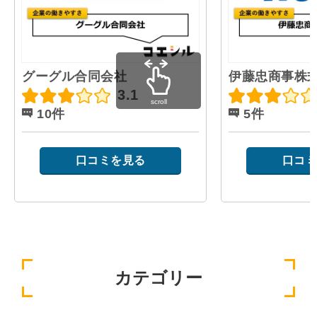
グーグル合同会社
伊藤忠商事株
3.1
scroll
10件
5件
口コミを見る
口コミ
カテゴリー