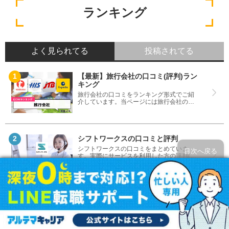
ランキング
よく見られてる
投稿されてる
【最新】旅行会社の口コミ(評判)ラン
キング
旅行会社の口コミをランキング形式でご紹
介しています。当ページには旅行会社の評
判はもちろんですが、口コミ高評価・低評
価で比較したランキングも掲載しているの
で疑問を解決できます。おすすめの旅行会
社探しにご利用ください。
シフトワークスの口コミと評判
シフトワークスの口コミをまとめていま
目次へ戻る
す。実際にサービスを利用した方の評判(評
価)ですので、良いところと悪いところどち
らも見て、シフトワークスを使う参考にし
てください。
アルの口コミと評判
アルの口コミをまとめています。実際にサ
ービスを利用した方の評判(評価)ですので、
良いところと悪いところどちらも見て、ア