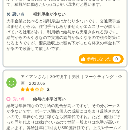
で、積極的に働きたい人には良い環境だと思います。
悪い点
｜
福利厚生が少ない
大手企業と比べると福利厚生はかなり少ないです。交通費手当
出ませんからね。住宅手当もありませんがエムスリーが借り上
げている社宅があり、利用者は給与から天引きされる形です。
給与からの天引きなので実施の給与が低くなるので税金対策に
なるようですが、源泉徴収上の額も下がったら将来の年金も下
がるので改善して欲しいです。
参考になった
0
アイアンさん｜30代後半｜男性｜マーケティング・企
画｜2023.05
3
良い点
｜
給与の水準は高い
給与は年俸制なので月給の割合が高いですが、その分ボーナス
が少ないです。ボーナス額は個人の成績にはあまり反映されな
いので、年俸から更に稼ぐなら残業代ですね。ただ、他社に行
った同年代よりは稼げているので世間一般よりは水準が高いと
思います。昇給は年に1回あり360度評価です。上長やチームメ