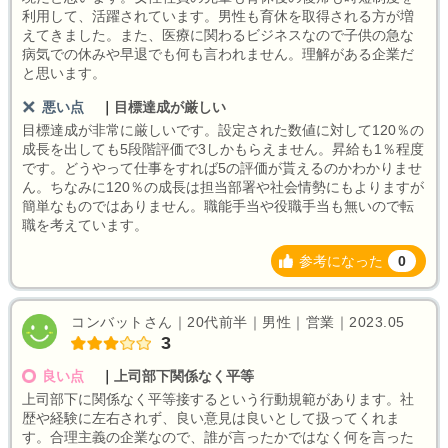
利用して、活躍されています。男性も育休を取得される方が増
えてきました。また、医療に関わるビジネスなので子供の急な
病気での休みや早退でも何も言われません。理解がある企業だ
と思います。
悪い点
｜
目標達成が厳しい
目標達成が非常に厳しいです。設定された数値に対して120％の
成長を出しても5段階評価で3しかもらえません。昇給も1％程度
です。どうやって仕事をすれば5の評価が貰えるのかわかりませ
ん。ちなみに120％の成長は担当部署や社会情勢にもよりますが
簡単なものではありません。職能手当や役職手当も無いので転
職を考えています。
参考になった
0
コンバットさん｜20代前半｜男性｜営業｜2023.05
3
良い点
｜
上司部下関係なく平等
上司部下に関係なく平等接するという行動規範があります。社
歴や経験に左右されず、良い意見は良いとして扱ってくれま
す。合理主義の企業なので、誰が言ったかではなく何を言った