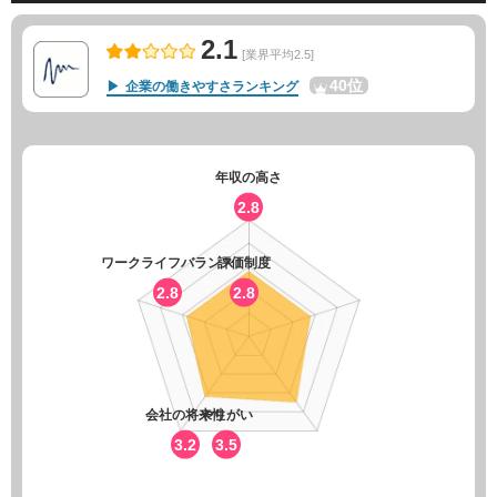
2.1
[業界平均2.5]
40位
企業の働きやすさランキング
年収の高さ
2.8
ワークライフバランス
評価制度
2.8
2.8
会社の将来性
やりがい
3.2
3.5