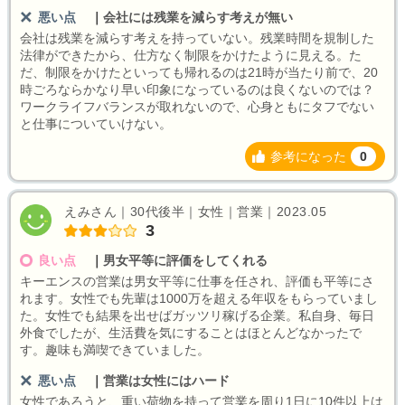
悪い点
｜
会社には残業を減らす考えが無い
会社は残業を減らす考えを持っていない。残業時間を規制した
法律ができたから、仕方なく制限をかけたように見える。た
だ、制限をかけたといっても帰れるのは21時が当たり前で、20
時ごろならかなり早い印象になっているのは良くないのでは？
ワークライフバランスが取れないので、心身ともにタフでない
と仕事についていけない。
参考になった
0
えみさん｜30代後半｜女性｜営業｜2023.05
3
良い点
｜
男女平等に評価をしてくれる
キーエンスの営業は男女平等に仕事を任され、評価も平等にさ
れます。女性でも先輩は1000万を超える年収をもらっていまし
た。女性でも結果を出せばガッツリ稼げる企業。私自身、毎日
外食でしたが、生活費を気にすることはほとんどなかったで
す。趣味も満喫できていました。
悪い点
｜
営業は女性にはハード
女性であろうと、重い荷物を持って営業を周り1日に10件以上は