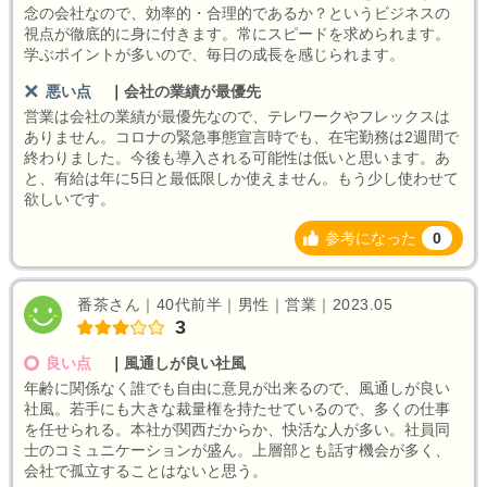
念の会社なので、効率的・合理的であるか？というビジネスの
視点が徹底的に身に付きます。常にスピードを求められます。
学ぶポイントが多いので、毎日の成長を感じられます。
悪い点
｜
会社の業績が最優先
営業は会社の業績が最優先なので、テレワークやフレックスは
ありません。コロナの緊急事態宣言時でも、在宅勤務は2週間で
終わりました。今後も導入される可能性は低いと思います。あ
と、有給は年に5日と最低限しか使えません。もう少し使わせて
欲しいです。
参考になった
0
番茶さん｜40代前半｜男性｜営業｜2023.05
3
良い点
｜
風通しが良い社風
年齢に関係なく誰でも自由に意見が出来るので、風通しが良い
社風。若手にも大きな裁量権を持たせているので、多くの仕事
を任せられる。本社が関西だからか、快活な人が多い。社員同
士のコミュニケーションが盛ん。上層部とも話す機会が多く、
会社で孤立することはないと思う。