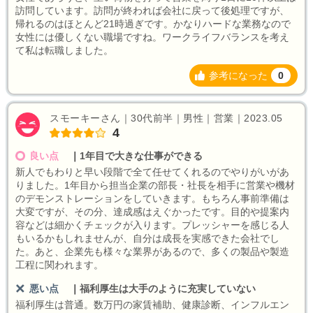
訪問しています。訪問が終われば会社に戻って後処理ですが、
帰れるのはほとんど21時過ぎです。かなりハードな業務なので
女性には優しくない職場ですね。ワークライフバランスを考え
て私は転職しました。
参考になった
0
スモーキーさん｜30代前半｜男性｜営業｜2023.05
4
良い点
｜
1年目で大きな仕事ができる
新人でもわりと早い段階で全て任せてくれるのでやりがいがあ
りました。1年目から担当企業の部長・社長を相手に営業や機材
のデモンストレーションをしていきます。もちろん事前準備は
大変ですが、その分、達成感はえぐかったです。目的や提案内
容などは細かくチェックが入ります。プレッシャーを感じる人
もいるかもしれませんが、自分は成長を実感できた会社でし
た。あと、企業先も様々な業界があるので、多くの製品や製造
工程に関われます。
悪い点
｜
福利厚生は大手のように充実していない
福利厚生は普通。数万円の家賃補助、健康診断、インフルエン