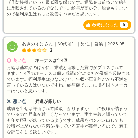
ザ予防接種といった最低限な感じです。退職金は前払いで給与
に反映されているのでなしです。給与が高い分、税金もすごい
ので福利厚生はもっと改善すべきだと思います。
参考になった
0
あきのすけさん｜30代前半｜男性｜営業｜2023.05
3
良い点
｜
ボーナスは年4回
月給は基本給のほかに、業績と連動した賞与がプラスされてい
ます。年4回のボーナスは個人成績の他に会社の業績も反映され
ています。福利厚生は少ないけど、年収が圧倒的だから不満を
言っている人はいないですね。給与額でここに勝る国内メーカ
ーはないと思います。
悪い点
｜
昇進が厳しい
成績を出せば評価されて階級上がりますが、上の役職が詰まっ
ているので昇進が難しくなっています。実力主義と謳っていて
も年功序列が残っているようです。成果をバンバン出しても、
役職が上がらない不満を持っている若手が毎年いるので、適正
な評価をして欲しいです。