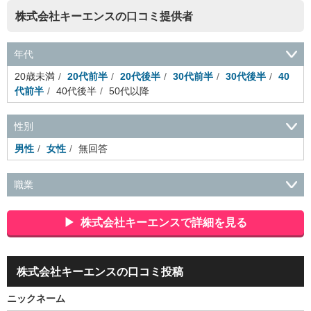
株式会社キーエンスの口コミ提供者
年代
20歳未満
20代前半
20代後半
30代前半
30代後半
40
代前半
40代後半
50代以降
性別
男性
女性
無回答
職業
会社役員・経営者
事務・財務・会計・経理
秘書・受付
ス
ポーツ関連
広告・マスコミ
接客・小売・流通・外食・食
株式会社キーエンスで詳細を見る
品
アミューズメント・エンターテイメント・ゲーム関連
美
容・エステ・リラクゼーション
旅行・ホテル・航空・ブライ
ダル・葬祭
メディア職
クリエイティブ・デザイン・映像・
株式会社キーエンスの口コミ投稿
音響
芸能・イベント・コンパニオン
ITエンジニア（システ
ム開発・SE・インフラ）
エンジニア（機械・電気・電子・半
ニックネーム
導体・制御）
警備・交通・建築・土木技術職
医療・福祉・