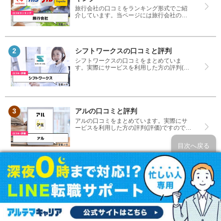
旅行会社の口コミをランキング形式でご紹
介しています。当ページには旅行会社の評
判はもちろんですが、口コミ高評価・低評
価で比較したランキングも掲載しているの
で疑問を解決できます。おすすめの旅行会
社探しにご利用ください。
シフトワークスの口コミと評判
シフトワークスの口コミをまとめていま
す。実際にサービスを利用した方の評判(評
価)ですので、良いところと悪いところどち
らも見て、シフトワークスを使う参考にし
てください。
アルの口コミと評判
アルの口コミをまとめています。実際にサ
ービスを利用した方の評判(評価)ですので、
良いところと悪いところどちらも見て、ア
ルを使う参考にしてください。
目次へ戻る
ウインテック留学センターの口コミ
と評判
ウインテック留学センターの口コミをまと
めています。実際にサービスを利用した方
の評判(評価)ですので、良いところと悪いと
ころどちらも見て、ウインテック留学セン
ターを使う参考にしてください。