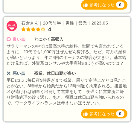
参考になった
0
石倉さん｜20代前半｜男性｜営業｜2023.05
4
良い点
｜
とにかく高収入
サラリーマンの中では最高水準の給料。世間でも言われている
ように、20代でも1,000万はぜんぜん稼げる。ただ、毎月の給料
が高いというより、年に4回のボーナスの割合が大きい。基本給
だけ見れば、外資系コンサルや大手商社のほうが高いのでは？
悪い点
｜
残業、休日出勤が多い
平日はほぼ毎日夜9時過ぎまで残業。周りで定時上がりは見たこ
とがない。8時半から始業だから12時間近く拘束される。担当地
区が遠ければ朝早く出発して営業をして、夜遅くに営業所に帰
り財務処理の繰り返し。あと、役職は休日出勤も強いられるの
で、ワークライフバランスは考えないほうがいい。
参考になった
0