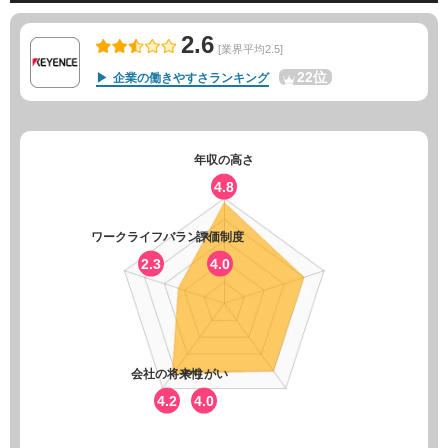
2.6
[業界平均2.5]
22位
企業の働きやすさランキング
年収の高さ
4.8
ワークライフバランス
評価制度
2.3
4.0
会社の将来性
やりがい
4.2
4.0