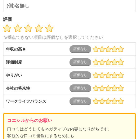
介護
その他
教育・公務員
学生
自営業・フリーラン
ス
士業・コンサルティング
金融・商社
不動産・保険・サ
ービス
コールセンター
マーケティング・企画
製造業
評価
専業主婦（夫）
営業
※採点できない項目は評価なしを選択してください
年収の高さ
評価制度
やりがい
会社の将来性
ワークライフバランス
コエシルからのお願い
口コミはどうしてもネガティブな内容になりがちです。
客観的な口コミ情報にするためにも